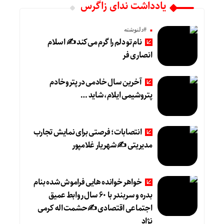
یادداشت ندای زاگرس
#دلنوشته
نام تو دلم را گرم می‌کند ✍️ اسلام
انصاری فر
آخرین سال خادمی در پتروخادم
پتروشیمی ایلام، شاید …
انتصابات؛ فرصتی برای نمایش تجارب
مدیریتی ✍ شهریار غلامپور
خواهر خوانده هایی فراموش شده بنام
بدره و سربندر با ۶۰ سال روابط عمیق
اجتماعی اقتصادی ✍حشمت اله کرمی
نژاد