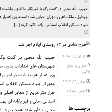
حبیب الله محبی در گفت وگو با خبرنگار ما اظهار داشت:
بنیاد مسکن انقلاب اسلامی ایلام تاکید کرد: […]
کد نوشته: 9098
حبیب الله محبی در گفت وگو
تحریریه ندای
شهرستان های آبدانان، بدره، س
زاگرس
وی اعتبار هزینه شده در اجرای این طرح ها را افز
بهمن ۱۸, ۱۳۹۷
بدون دیدگاه
استانی، ملی و قیر یارانه ای ب
برچسب ها
محبی یادآور شد: همچنین در 