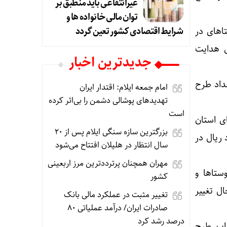
غیرانتفاعی باید منطبق بر
توان مالی خانواده ها و
شرایط اقتصادی کشور تعین گردد
اهای در
 هدایت
جديدترين اخبار
ز این تعداد طرح
امام جمعه ایلام: اقتدار ایران
تهدیدهای پوشالی دشمن را بی‌اثر کرده
است
 روستاهای استان
بزرگترین سازه سنگی ایلام پس از ۲۰
لیارد ریال در
سال انتظار در هلیلان افتتاح می‌شود
مهران همچنان پرترددترین مرز اربعینی
ستاها و
کشور
ل تغییر
تغییر مثبت در عملکرد مالی بانک
صادرات ایران/ درآمد عملیاتی ۸۰
درصد رشد کرد
تان ایلام وجود دارد که تاکنون برای ۳۶۰ روستا این طرح