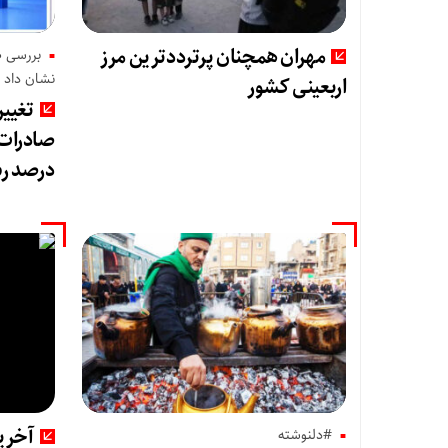
مهران همچنان پرترددترین مرز
نشان داد
اربعینی کشور
تغییر
درصد رش
آخری
#دلنوشته