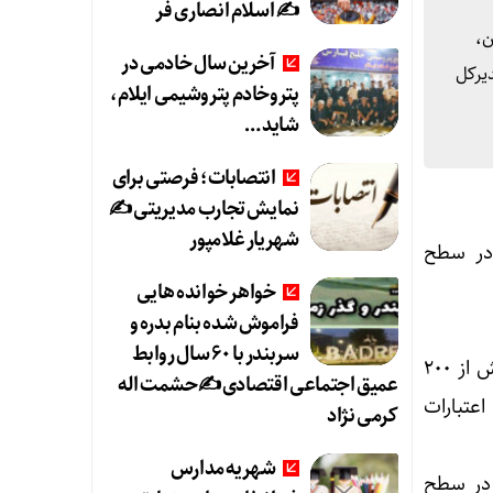
✍️ اسلام انصاری فر
ن،
آخرین سال خادمی در
یال عنوان کرد. مدیرکل
پتروخادم پتروشیمی ایلام،
شاید …
انتصابات؛ فرصتی برای
نمایش تجارب مدیریتی ✍
شهریار غلامپور
 در سطح
خواهر خوانده هایی
فراموش شده بنام بدره و
سربندر با ۶۰ سال روابط
مدیرکل بنیاد مسکن انقلاب اسلامی ایلام تاکید کرد: از ابتدای سال جاری تاکنون در مجموع بیش از ۲۰۰
عمیق اجتماعی اقتصادی ✍حشمت اله
 میلیارد ریال از محل اعتبارات
کرمی نژاد
شهریه مدارس
 در سطح