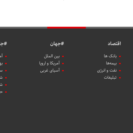
اقتصاد
#جهان
#جا
بانک ها
بین الملل
آم
بیمه‌ها
آمریکا و اروپا
به
نفت و انرژی
آسیای غربی
سب
تبلیغات
شه
شه
حو