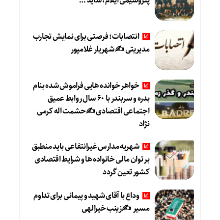
پتروشیمی ایلام، شاید …
انتصابات؛ فرصتی برای نمایش تجارب
مدیریتی ✍ شهریار غلامپور
خواهر خوانده هایی فراموش شده بنام
بدره و سربندر با ۶۰ سال روابط عمیق
اجتماعی اقتصادی ✍حشمت اله کرمی
نژاد
شهریه مدارس غیرانتفاعی باید منطبق
بر توان مالی خانواده ها و شرایط اقتصادی
کشور تعین گردد
وداع با آقای شهید و پیمانی برای تداوم
مسیر ✍زینب خیرالهی