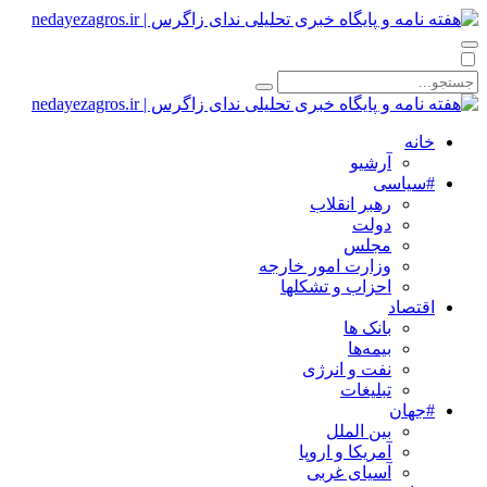
خانه
آرشیو
#سیاسی
رهبر انقلاب
دولت
مجلس
وزارت امور خارجه
احزاب و تشکلها
اقتصاد
بانک ها
بیمه‌ها
نفت و انرژی
تبلیغات
#جهان
بین الملل
آمریکا و اروپا
آسیای غربی