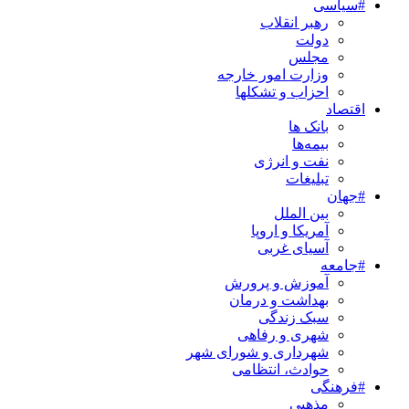
#سیاسی
رهبر انقلاب
دولت
مجلس
وزارت امور خارجه
احزاب و تشکلها
اقتصاد
بانک ها
بیمه‌ها
نفت و انرژی
تبلیغات
#جهان
بین الملل
آمریکا و اروپا
آسیای غربی
#جامعه
آموزش و پرورش
بهداشت و درمان
سبک زندگی
شهری و رفاهی
شهرداری و شورای شهر
حوادث، انتظامی
#فرهنگی
مذهبی