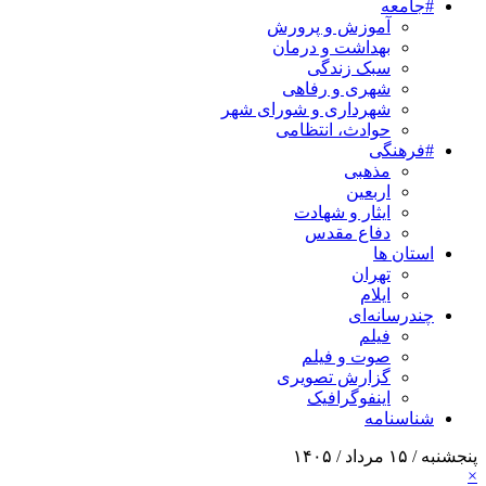
#جامعه
آموزش و پرورش
بهداشت و درمان
سبک زندگی
شهری و رفاهی
شهرداری و شورای شهر
حوادث، انتظامی
#فرهنگی
مذهبی
اربعین
ایثار و شهادت
دفاع مقدس
استان ها
تهران
ایلام
چندرسانه‌ای
فیلم
صوت و فیلم
گزارش تصویری
اینفوگرافیک
شناسنامه
پنجشنبه / ۱۵ مرداد / ۱۴۰۵
×