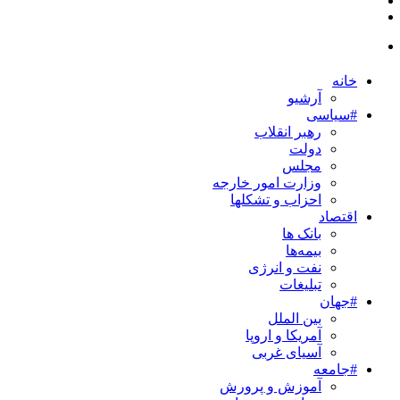
خانه
آرشیو
#سیاسی
رهبر انقلاب
دولت
مجلس
وزارت امور خارجه
احزاب و تشکلها
اقتصاد
بانک ها
بیمه‌ها
نفت و انرژی
تبلیغات
#جهان
بین الملل
آمریکا و اروپا
آسیای غربی
#جامعه
آموزش و پرورش