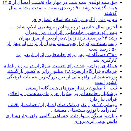
حق بیمه تولیدی بیمه ملت در چهار ماه نخست امسال از ۱۴.۵
همت گذشت/ رشد ۹۰ درصدی نسبت به مدت مشابه سال
گذشته
نام تو دلم را گرم می‌کند ✍️ اسلام انصاری فر
آخرین سال خادمی در پتروخادم پتروشیمی ایلام، شاید …
ثبت رکورد جهانی جابه‌جایی زائران در مرز مهران
رشد ۲۴ درصدی تردد زائران در اربعین از مرز مهران
رئیس ستاد مرکزی اربعین: سهم مهران از تردد زائر بیش از
۵۰ درصد است
۷۳۸۰ دستگاه اتوبوس برای جابه‌جایی زائران اربعین به‌
کارگیری شد
همکاری تهران و بغداد برای خدمت به زائران در مرز زرباطیه
فرمانده قرارگاه اربعین: ۲.۸ میلیون زائر به کشور بازگشتند
پورجمشیدیان: راهپیمایی اربعین بزرگ‌ترین عملیات فرهنگی
کشور است
ثبت ۶۰ میلیون تردد از مرزهای هفت‌گانه اربعینی
پزشکیان: جامعه امروز بیش از هر زمان به همدلی و اخلاق
قرآنی نیاز دارد
مهمانی ۱۲ هزار نفری بانک صادرات ایران/ حمایت از اقشار
کم‌درآمد با توزیع بسته‌های معیشتی
پایان وابستگی به واردات بچه‌ماهی؛ گامی برای تجاری‌سازی
دانش بومی آبزی‌پروری