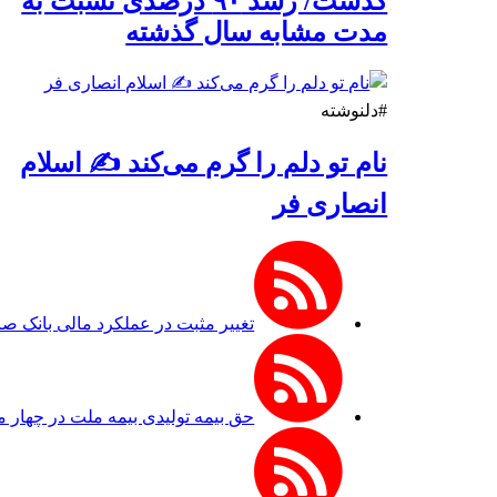
گذشت/ رشد ۹۰ درصدی نسبت به
مدت مشابه سال گذشته
#دلنوشته
نام تو دلم را گرم می‌کند ✍️ اسلام
انصاری فر
تغییر مثبت در عملکرد مالی بانک صادرات ایرا
حق بیمه تولیدی بیمه ملت در چهار ماه نخست امسال از ۱۴.۵ همت گذشت/ رش