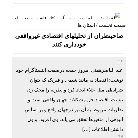
افزایش بهای بنزین در آمریکا/ کاخ سفید: برای کاه
صفحه نخست
/
استان ها
واکنش رئیس شورای عالی سیاسی یمن به توافقنامه 
صاحبنظران از تحلیلهای اقتصادی غیرواقعی
فوق‌تخصص نوزادان: شیر مادر برترین تغذیه برای نو
خودداری کنند
خطیب نماز جمعه تهران:در «جنگ اخیر» شکست دیگری
عملیات نصر ۲ چه تاثیری در معادلات جنگ داشت؟ *سعدالله زارعی
عبد الناصرهمتی امروز جمعه درصفحه اینستاگرام خود
تنگی انگشتر و کفش در گرما؛ واکنش طبیعی بدن ی
نوشت: اقتصاد به مانند شیمی و فیزیک که بتوان
شرایطی مثل خلاء ایجاد کرد و نظریه را محک زد،
بورس تهران چگونه از ریزش به رکوردشکنی تغییر م
نیست. اقتصاد حل مشکلات جهان واقعی است و
رضایی: یک درصد بودجه فوتبال را به والیبال نشسته 
نظریات مربوط به آن نیز درجهان واقع و بر اساس
انبوهی از متغیرها تحقق می یابد. وی افزود: بدون
داشتن اطلاعات […]