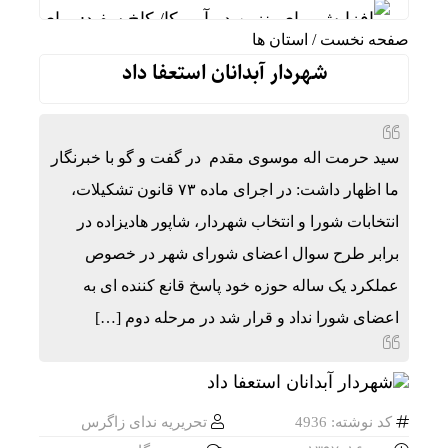
افزایش بهای بنزین در آمریکا/ کاخ سفید: برای کاه
صفحه نخست
/
استان ها
واکنش رئیس شورای عالی سیاسی یمن به توافقنامه 
شهردار آبدانان استعفا داد
فوق‌تخصص نوزادان: شیر مادر برترین تغذیه برای نو
خطیب نماز جمعه تهران:در «جنگ اخیر» شکست دیگری
سید حرمت اله موسوی مقدم در گفت و گو با خبرنگار
عملیات نصر ۲ چه تاثیری در معادلات جنگ داشت؟ *سعدالله زارعی
ما اظهار داشت: در اجرای ماده ۷۳ قانون تشکیلات،
تنگی انگشتر و کفش در گرما؛ واکنش طبیعی بدن ی
انتخابات شورا و انتخاب شهردار، شاپور هادیزاده در
برابر طرح سوال اعضای شورای شهر در خصوص
بورس تهران چگونه از ریزش به رکوردشکنی تغییر م
عملکرد یک ساله حوزه خود پاسخ قانع کننده ای به
رضایی: یک درصد بودجه فوتبال را به والیبال نشسته 
اعضای شورا نداد و قرار شد در مرحله دوم […]
کد نوشته: 4936
تحریریه ندای زاگرس