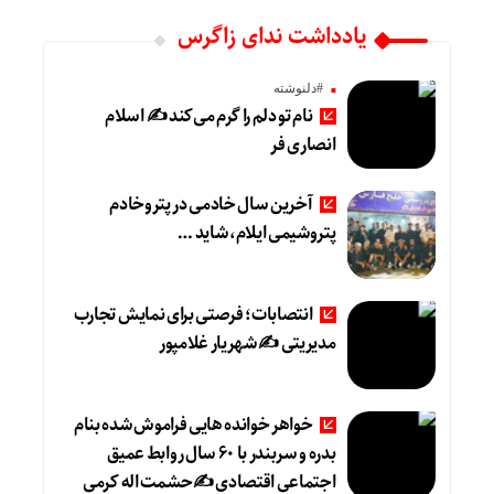
یادداشت ندای زاگرس
#دلنوشته
نام تو دلم را گرم می‌کند ✍️ اسلام
انصاری فر
آخرین سال خادمی در پتروخادم
پتروشیمی ایلام، شاید …
انتصابات؛ فرصتی برای نمایش تجارب
مدیریتی ✍ شهریار غلامپور
خواهر خوانده هایی فراموش شده بنام
بدره و سربندر با ۶۰ سال روابط عمیق
اجتماعی اقتصادی ✍حشمت اله کرمی