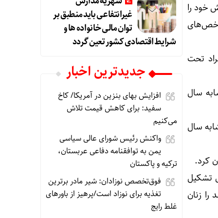
شهریه مدارس
از به انقلاب، نقش خود را
غیرانتفاعی باید منطبق بر
اخص‌های
توان مالی خانواده ها و
شرایط اقتصادی کشور تعین گردد
فراد تحت
جديدترين اخبار
ت مشابه سال
افزایش بهای بنزین در آمریکا/ کاخ
سفید: برای کاهش قیمت تلاش
می‌کنیم
 مدت مشابه سال
واکنش رئیس شورای عالی سیاسی
یمن به توافقنامه دفاعی عربستان،
ترکیه و پاکستان
با ۲۳۵ هزار نفر معادل ۲۸ درصد آن را جوانان ۱۵ تا ۲۹ سال تشکیل
فوق‌تخصص نوزادان: شیر مادر برترین
تغذیه برای نوزاد است/پرهیز از باورهای
ر معادل ۴۹ درصد را مردان و ۳۲ هزار نفر معادل ۵۰ درصد را زنان
غلط رایج