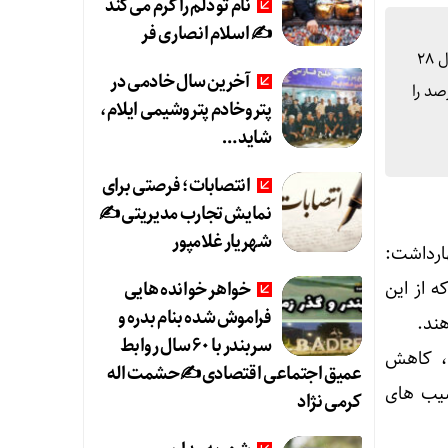
نام تو دلم را گرم می‌کند
✍️ اسلام انصاری فر
قاسم سلیمانی دشتکی در نشست ورای اداری استان با حضور وزیر ورزش و جوانان اظهارداشت: شهرستان ایلام با ۲۳۵ هزار نفر معادل ۲۸
آخرین سال خادمی در
 دهند که از این تعداد ۳۲ هزار نفر معادل ۴۹ درصد را مردان و ۳۲ هزار نفر معادل ۵۰ درصد را
پتروخادم پتروشیمی ایلام،
شاید …
انتصابات؛ فرصتی برای
نمایش تجارب مدیریتی ✍
شهریار غلامپور
رداشت:
 تشکیل می دهند که از این
خواهر خوانده هایی
فراموش شده بنام بدره و
سربندر با ۶۰ سال روابط
تیاد، طلاق، کاهش
عمیق اجتماعی اقتصادی ✍حشمت اله
سیب های
کرمی نژاد