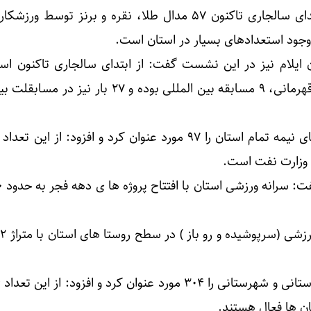
استاندار ایلام تاکید کرد: از ابتدای سالجاری تاکنون ۵۷ مدال طلا، نقره و برنز توس
جود استعدادهای بسیار در استان است.
ایلام نیز در این نشست گفت: از ابتدای سالجاری تاکنون استا
میزبان ۲۱ مسابقه منطقه ای و قهرمانی، ۹ مسابقه بین المللی بوده و ۲۷ بار