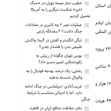
خطیب نماز جمعه تهران:در «جنگ
ط ورزشکاران استان
اخیر» شکست دیگری را به آمریکا
تحمیل کردیم
ن ایلام
عملیات نصر ۲ چه تاثیری در معادلات
 نیز در مسابقلت بین المللی
جنگ داشت؟ *سعدالله زارعی
تنگی انگشتر و کفش در گرما؛ واکنش
طبیعی بدن یا هشدار جدی؟
بهروز حیدرزاده مجموع پروژه های نیمه تمام استان را ۹۷ مورد عنوان کرد و افزود: از این تعداد ۲۳ پروژه
بورس تهران چگونه از ریزش به
رکوردشکنی تغییر مسیر داد؟
مدیرکل ورزش و جوانان ایلام گفت: سرانه ورزشی استان با افتتاح پروژه ها ی دهه فجر به حدود ۹۰ سانتی
رضایی: یک درصد بودجه فوتبال را به
والیبال نشسته بدهید
وی گفت: هم اکنون ۴۴ مکان ورزشی (سرپوشیده و رو باز ) در سطح روستا های استان با متراژ ۱۲۲ هزار و
غریب‌آبادی: دیپلماسی در جنگ ادامه
دارد، اما با ادبیاتی متناسب با شرایط
جنگی
حیدرزاده تعداد کل هیات های استانی و شهرستانی را ۳۰۴ مورد عنوان کرد و افزود: از این تعداد ۴۴ هیات
دفتر حفاظت منافع ایران در قاهره: