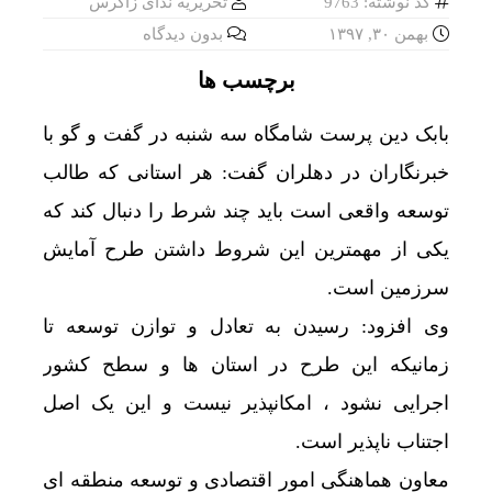
کد نوشته: 9763
تحریریه ندای زاگرس
بهمن ۳۰, ۱۳۹۷
بدون دیدگاه
بورس تهران چگونه از ریزش به رکوردشکنی
برچسب ها
بابک دین پرست شامگاه سه شنبه در گفت و گو با
رضایی: یک درصد بودجه فوتبال را به والیبا
خبرنگاران در دهلران گفت: هر استانی که طالب
توسعه واقعی است باید چند شرط را دنبال کند که
یکی از مهمترین این شروط داشتن طرح آمایش
سرزمین است.
وی افزود: رسیدن به تعادل و توازن توسعه تا
زمانیکه این طرح در استان ها و سطح کشور
اجرایی نشود ، امکانپذیر نیست و این یک اصل
اجتناب ناپذیر است.
معاون هماهنگی امور اقتصادی و توسعه منطقه ای