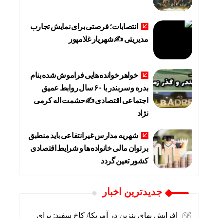
انتصابات؛ فرصتی برای نمایش تجارب
مدیریتی ✍ شهریار غلامپور
خواهر خوانده هایی فراموش شده بنام
بدره و سربندر با ۶۰ سال روابط عمیق
اجتماعی اقتصادی ✍حشمت اله کرمی
نژاد
شهریه مدارس غیرانتفاعی باید منطبق
بر توان مالی خانواده ها و شرایط اقتصادی
کشور تعین گردد
جديدترين اخبار
افزایش بهای بنزین در آمریکا/ کاخ سفید: برای