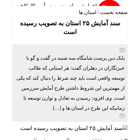
افزایش بهای بنزین در آمریکا/ کاخ سفید: 
صفحه نخست
/
استان ها
سند آمایش ۲۵ استان به تصویب رسیده
واکنش رئیس شورای عالی سیاسی یمن به تو
است
فوق‌تخصص نوزادان: شیر مادر برترین تغذیه
بابک دین پرست شامگاه سه شنبه در گفت و گو با
خبرنگاران در دهلران گفت: هر استانی که طالب
توسعه واقعی است باید چند شرط را دنبال کند که یکی
خطیب نماز جمعه تهران:در «جنگ اخیر» شک
از مهمترین این شروط داشتن طرح آمایش سرزمین
است. وی افزود: رسیدن به تعادل و توازن توسعه تا
عملیات نصر ۲ چه تاثیری در معادلات جنگ داشت؟ *سعدالله زارعی
زمانیکه این طرح در استان ها و […]
تنگی انگشتر و کفش در گرما؛ واکنش طبیع