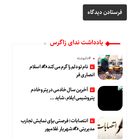
یادداشت ندای زاگرس
#دلنوشته
نام تو دلم را گرم می‌کند ✍️ اسلام
انصاری فر
آخرین سال خادمی در پتروخادم
پتروشیمی ایلام، شاید …
انتصابات؛ فرصتی برای نمایش تجارب
مدیریتی ✍ شهریار غلامپور