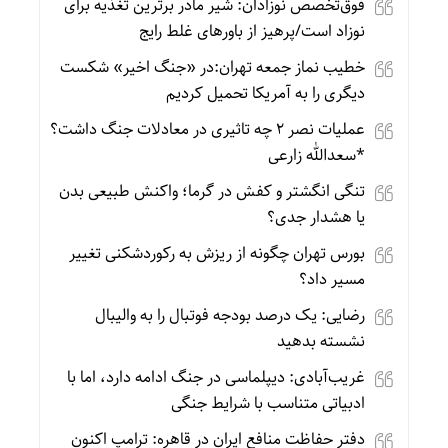
فوق‌تخصص نوزادان: شیر مادر برترین تغذیه برای
نوزاد است/پرهیز از باورهای غلط رایج
خطیب نماز جمعه تهران:در «جنگ اخیر» شکست
دیگری را به آمریکا تحمیل کردیم
عملیات نصر ۲ چه تاثیری در معادلات جنگ داشت؟
*سعدالله زارعی
تنگی انگشتر و کفش در گرما؛ واکنش طبیعی بدن
یا هشدار جدی؟
بورس تهران چگونه از ریزش به رکوردشکنی تغییر
مسیر داد؟
رضایی: یک درصد بودجه فوتبال را به والیبال
نشسته بدهید
غریب‌آبادی: دیپلماسی در جنگ ادامه دارد، اما با
ادبیاتی متناسب با شرایط جنگی
دفتر حفاظت منافع ایران در قاهره: ترامپ اکنون