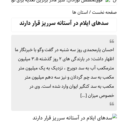
ستان
فوق‌تخصص نوزادان: شیر مادر برترین تغذیه برای نوزاد است/پره
صفحه نخست
/
استان ها
سدهای ایلام در آستانه سرریز قرار دارند
احسان یارمحمدی روز سه شنبه در گفت وگو با خبرنگار ما
اظهار داشت: در بارندگی های ۲ روز گذشته ۳.۵ میلیون
مترمکعب آب به سد دویرج ، نزدیک به یک میلیون متر
مکعب به سد چم گردلان و نیز سه دهم میلیون متر
مکعب به سد کنگیر ایوان وارد شده است. وی در
خصوص میزان […]