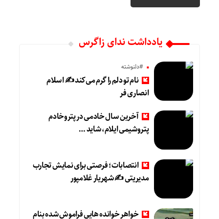
یادداشت ندای زاگرس
#دلنوشته
نام تو دلم را گرم می‌کند ✍️ اسلام
انصاری فر
آخرین سال خادمی در پتروخادم
پتروشیمی ایلام، شاید …
انتصابات؛ فرصتی برای نمایش تجارب
مدیریتی ✍ شهریار غلامپور
خواهر خوانده هایی فراموش شده بنام