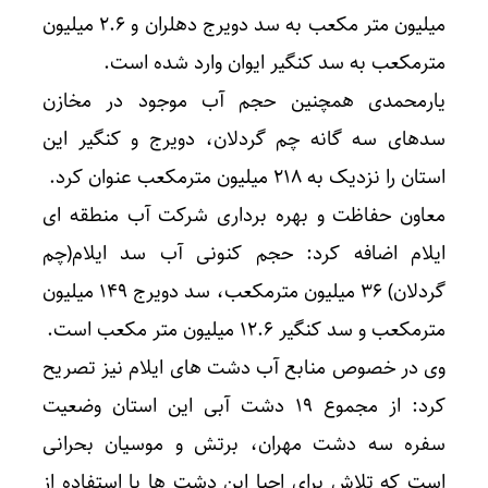
میلیون متر مکعب به سد دویرج دهلران و ۲.۶ میلیون
مترمکعب به سد کنگیر ایوان وارد شده است.
یارمحمدی همچنین حجم آب موجود در مخازن
سدهای سه گانه چم گردلان، دویرج و کنگیر این
استان را نزدیک به ۲۱۸ میلیون مترمکعب عنوان کرد.
معاون حفاظت و بهره برداری شرکت آب منطقه ای
ایلام اضافه کرد: حجم کنونی آب سد ایلام(چم
گردلان) ۳۶ میلیون مترمکعب، سد دویرج ۱۴۹ میلیون
مترمکعب و سد کنگیر ۱۲.۶ میلیون متر مکعب است.
وی در خصوص منابع آب دشت های ایلام نیز تصریح
کرد: از مجموع ۱۹ دشت آبی این استان وضعیت
سفره سه دشت مهران، برتش و موسیان بحرانی
است که تلاش برای احیا این دشت ها با استفاده از