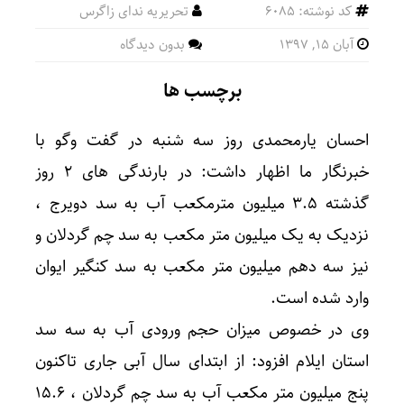
کد نوشته: 6085
تحریریه ندای زاگرس
آبان ۱۵, ۱۳۹۷
بدون دیدگاه
برچسب ها
احسان یارمحمدی روز سه شنبه در گفت وگو با
خبرنگار ما اظهار داشت: در بارندگی های ۲ روز
گذشته ۳.۵ میلیون مترمکعب آب به سد دویرج ،
نزدیک به یک میلیون متر مکعب به سد چم گردلان و
نیز سه دهم میلیون متر مکعب به سد کنگیر ایوان
وارد شده است.
وی در خصوص میزان حجم ورودی آب به سه سد
استان ایلام افزود: از ابتدای سال آبی جاری تاکنون
پنج میلیون متر مکعب آب به سد چم گردلان ، ۱۵.۶