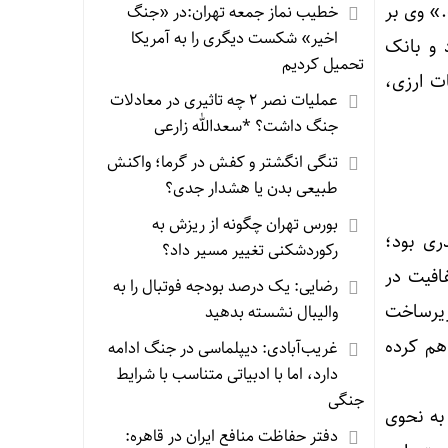
.» وی بر
خطیب نماز جمعه تهران:در «جنگ
اخیر» شکست دیگری را به آمریکا
 و بانک
تحمیل کردیم
ت ارزی،
عملیات نصر ۲ چه تاثیری در معادلات
جنگ داشت؟ *سعدالله زارعی
تنگی انگشتر و کفش در گرما؛ واکنش
طبیعی بدن یا هشدار جدی؟
بورس تهران چگونه از ریزش به
ری بود؛
رکوردشکنی تغییر مسیر داد؟
افیت در
رضایی: یک درصد بودجه فوتبال را به
زیرساخت
والیبال نشسته بدهید
هم کرده
غریب‌آبادی: دیپلماسی در جنگ ادامه
دارد، اما با ادبیاتی متناسب با شرایط
جنگی
 به نحوی
دفتر حفاظت منافع ایران در قاهره: