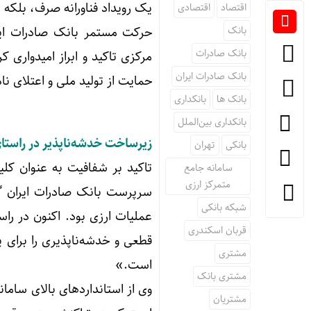
یک رویداد فناورانه صرف، بلکه 
اقتصاد
اقتصادی
بانک
حرکت مستمر بانک صادرات ایرا
بانک صادرات
مرکزی تاکید و ابراز امیدواری
بانک صادرات ایران
حمایت از تولید ملی و اعتلای نام
بانک ها
بانکداری
بانکداری بین‌الملل
زیرساخت خدشه‌ناپذیر در راستا
بانکی
تهران
تاکید بر شفافیت به عنوان کل
سامانه جامع
متمرکز ارزی
سرپرست بانک صادرات ایران گف
شبکه بانکی
عملیات ارزی بود. اکنون در را
قربان اسکندری
قطعی و خدشه‌ناپذیری را برای 
مشتری
است.»
مشتری بانک
وی از استانداردهای بالای ساما
مشتریان