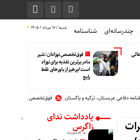
شنبه / ۱۷ مرداد / ۱۴۰۵
چندرسانه‌ای
شناسنامه
الی
فوق‌تخصص نوزادان: شیر
مادر برترین تغذیه برای نوزاد
است/پرهیز از باورهای غلط
رایج
اعی عربستان، ترکیه و پاکستان
فوق‌تخصص نوزادان: شیر مادر برتری
یادداشت ندای
رات
زاگرس
#دلنوشته