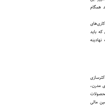
د همگام
اری‌های
که باید
نهادینه
کثرسازی
ی مدرن،
 محصولات
ین مالی