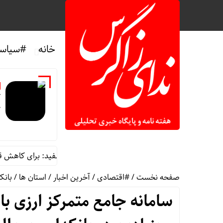
خانه
#سیاس
آ
ک
افزایش بهای بنزین در آمریکا/ کاخ سفید: برای کاهش قیمت ت
صفحه نخست
/
#اقتصادی
/
آخرین اخبار
/
استان ها
/
بانک
سامانه جامع متمرکز ارزی با