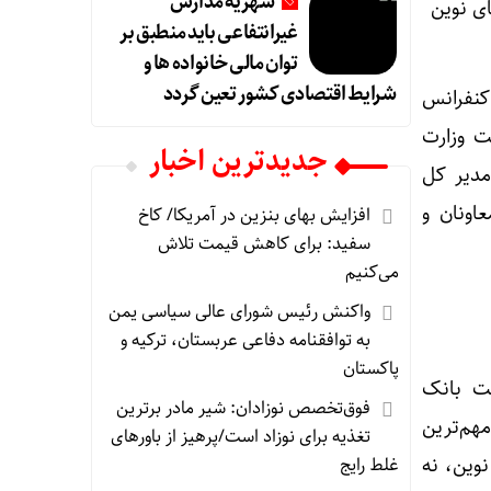
شهریه مدارس
غیرانتفاعی باید منطبق بر
توان مالی خانواده ها و
شرایط اقتصادی کشور تعین گردد
کنفرانس
ت وزارت
جديدترين اخبار
مدیر کل
اونان و
افزایش بهای بنزین در آمریکا/ کاخ
سفید: برای کاهش قیمت تلاش
می‌کنیم
واکنش رئیس شورای عالی سیاسی یمن
به توافقنامه دفاعی عربستان، ترکیه و
پاکستان
ست بانک
فوق‌تخصص نوزادان: شیر مادر برترین
مهم‌ترین
تغذیه برای نوزاد است/پرهیز از باورهای
نک دانست و گفت: «رونمایی از core banking ارزی نوین، نه
غلط رایج