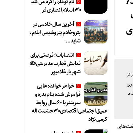
/
نام تو دلم را گرم می‌کند
✍️ اسلام انصاری فر
آخرین سال خادمی در
ی
پتروخادم پتروشیمی ایلام،
شاید …
انتصابات؛ فرصتی برای
نمایش تجارب مدیریتی ✍
شهریار غلامپور
رکز
دری
خواهر خوانده هایی
اد
فراموش شده بنام بدره و
سربندر با ۶۰ سال روابط
عمیق اجتماعی اقتصادی ✍حشمت اله
کرمی نژاد