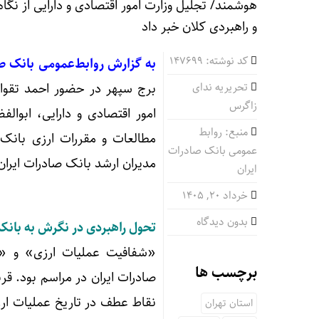
کد نوشته: 147699
به گزارش روابط‌عمومی بانک صا
تحریریه ندای
برج سپهر در حضور احمد تقوای
زاگرس
امور اقتصادی و دارایی، ابوال
منبع: روابط
مطالعات و مقررات ارزی بانک
عمومی بانک صادرات
مدیران ارشد بانک صادرات ایران
ایران
خرداد ۲۰, ۱۴۰۵
بدون دیدگاه
تحول راهبردی در نگرش به بانکد
«شفافیت عملیات ارزی» و «ح
برچسب ها
صادرات ایران در مراسم بود. قرب
استان تهران