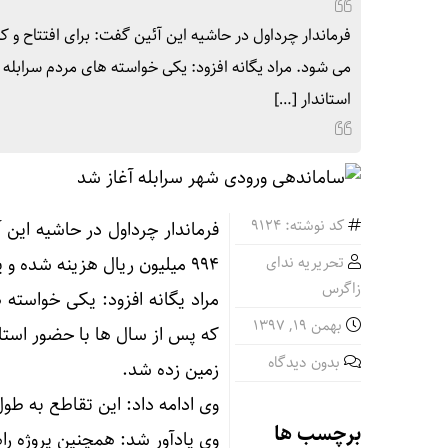
می شود. مراد یگانه افزود: یکی خواسته های مردم سرابله
استاندار […]
کد نوشته: 9124
تحریریه ندای
۹۹۴ میلیون ریال هزینه شده و یا می شود.
زاگرس
مراد یگانه افزود: یکی خواسته
بهمن ۱۹, ۱۳۹۷
که پس از سال ها با حضور استا
بدون دیدگاه
زمین زده شد.
وی ادامه داد: این تقاطع به طول سه هزار و ۹۴۵ متر و اعتبار بیش از ۷۱
برچسب ها
وی یادآور شد: همچنین پروژه را