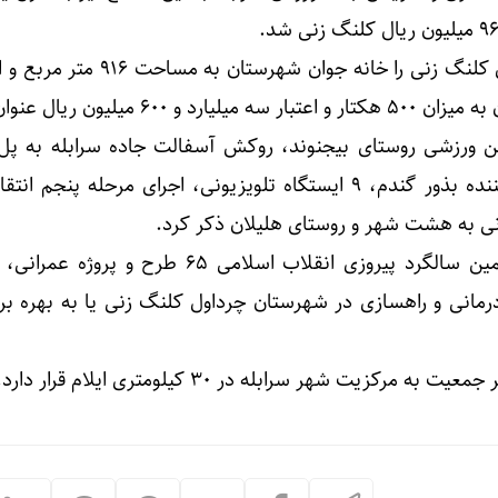
۶ میلیون ریال عنوان کرد.
لن ورزشی روستای بیجنوند، روکش آسفالت جاده سرابله به پل
شرکت بوجاری و ضد عفونی کننده بذور گندم، ۹ ایستگاه تلویزیونی، اجرای مرحله پنج
انی به هشت شهر و روستای هلیلان ذکر کرد.
وی تاکید کرد: همزمان با چهلمین سالگرد پیروزی انقلاب اسلامی ۶۵ طرح
رمانی و راهسازی در شهرستان چرداول کلنگ زنی یا به بهره بر