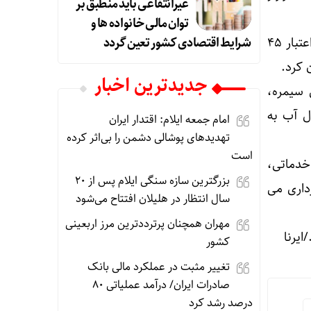
غیرانتفاعی باید منطبق بر
توان مالی خانواده ها و
شرایط اقتصادی کشور تعین گردد
فرماندار چرداول دیگر طرح های کلنگ زنی را خانه جوان شهرستان به مساحت ۹۱۶ متر مربع و اعتبار ۴۵
جديدترين اخبار
 سیمره،
م انتقال آب به
امام جمعه ایلام: اقتدار ایران
تهدیدهای پوشالی دشمن را بی‌اثر کرده
است
 و پروژه عمرانی، خدماتی،
بزرگترین سازه سنگی ایلام پس از ۲۰
داری می
سال انتظار در هلیلان افتتاح می‌شود
مهران همچنان پرترددترین مرز اربعینی
کشور
تغییر مثبت در عملکرد مالی بانک
صادرات ایران/ درآمد عملیاتی ۸۰
درصد رشد کرد