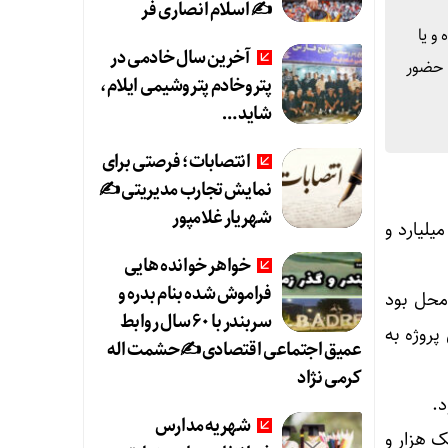
✍️ اسلام انصاری فر
ن ریال هزینه شده و یا
آخرین سال خادمی در
ا حضور
پتروخادم پتروشیمی ایلام،
شاید …
انتصابات؛ فرصتی برای
نمایش تجارب مدیریتی ✍
شهریار غلامپور
دار چرداول در حاشیه این آئین گفت: برای افتتاح و کلنگ زنی این ۱۰ طرح در مجموع ۸۲۰ میلیارد و
خواهر خوانده هایی
فراموش شده بنام بدره و
محل بود
سربندر با ۶۰ سال روابط
روژه به
عمیق اجتماعی اقتصادی ✍حشمت اله
کرمی نژاد
شهریه مدارس
ک هزار و