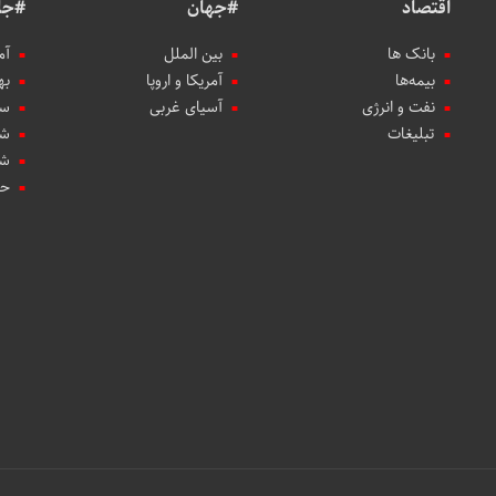
اقتصاد
#جهان
#جا
بانک ها
بین الملل
آم
بیمه‌ها
آمریکا و اروپا
به
نفت و انرژی
آسیای غربی
سب
تبلیغات
شه
شه
حو