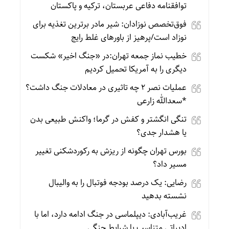
توافقنامه دفاعی عربستان، ترکیه و پاکستان
فوق‌تخصص نوزادان: شیر مادر برترین تغذیه برای
نوزاد است/پرهیز از باورهای غلط رایج
خطیب نماز جمعه تهران:در «جنگ اخیر» شکست
دیگری را به آمریکا تحمیل کردیم
عملیات نصر ۲ چه تاثیری در معادلات جنگ داشت؟
*سعدالله زارعی
تنگی انگشتر و کفش در گرما؛ واکنش طبیعی بدن
یا هشدار جدی؟
بورس تهران چگونه از ریزش به رکوردشکنی تغییر
مسیر داد؟
رضایی: یک درصد بودجه فوتبال را به والیبال
نشسته بدهید
غریب‌آبادی: دیپلماسی در جنگ ادامه دارد، اما با
ادبیاتی متناسب با شرایط جنگی