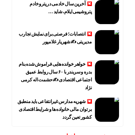
آخرین سال خادمی در پتروخادم
پتروشیمی ایلام، شاید …
انتصابات؛ فرصتی برای نمایش تجارب
مدیریتی ✍ شهریار غلامپور
خواهر خوانده هایی فراموش شده بنام
بدره و سربندر با ۶۰ سال روابط عمیق
اجتماعی اقتصادی ✍حشمت اله کرمی
نژاد
شهریه مدارس غیرانتفاعی باید منطبق
بر توان مالی خانواده ها و شرایط اقتصادی
کشور تعین گردد