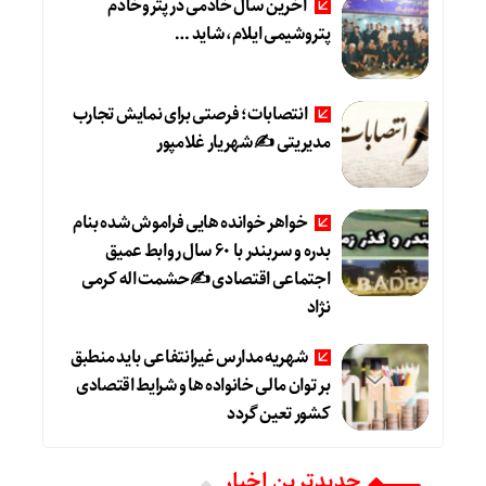
آخرین سال خادمی در پتروخادم
پتروشیمی ایلام، شاید …
انتصابات؛ فرصتی برای نمایش تجارب
مدیریتی ✍ شهریار غلامپور
خواهر خوانده هایی فراموش شده بنام
بدره و سربندر با ۶۰ سال روابط عمیق
اجتماعی اقتصادی ✍حشمت اله کرمی
نژاد
شهریه مدارس غیرانتفاعی باید منطبق
بر توان مالی خانواده ها و شرایط اقتصادی
کشور تعین گردد
جديدترين اخبار