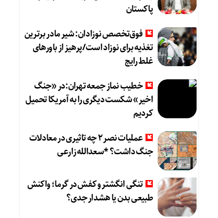
پاکستان
فوق‌تخصص نوزادان: شیر مادر برترین
تغذیه برای نوزاد است/پرهیز از باورهای
غلط رایج
خطیب نماز جمعه تهران:در «جنگ
اخیر» شکست دیگری را به آمریکا تحمیل
کردیم
عملیات نصر ۲ چه تاثیری در معادلات
جنگ داشت؟ *سعدالله زارعی
تنگی انگشتر و کفش در گرما؛ واکنش
طبیعی بدن یا هشدار جدی؟