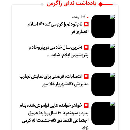
یادداشت ندای زاگرس
#دلنوشته
نام تو دلم را گرم می‌کند ✍️ اسلام
انصاری فر
آخرین سال خادمی در پتروخادم
پتروشیمی ایلام، شاید …
انتصابات؛ فرصتی برای نمایش تجارب
مدیریتی ✍ شهریار غلامپور
خواهر خوانده هایی فراموش شده بنام
بدره و سربندر با ۶۰ سال روابط عمیق
اجتماعی اقتصادی ✍حشمت اله کرمی
نژاد