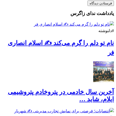
یادداشت ندای زاگرس
#دلنوشته
نام تو دلم را گرم می‌کند ✍️ اسلام انصاری
فر
آخرین سال خادمی در پتروخادم پتروشیمی
ایلام، شاید …