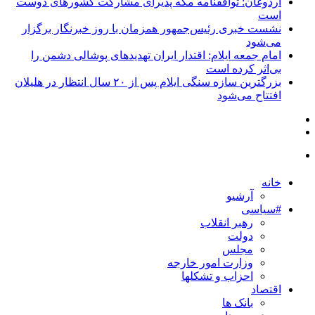
اردوغان: توافقنامه مکه پذیرای مشارکت کشورهای دوست
است
نشست خبری رئیس‌جمهور همزمان با روز خبرنگار برگزار
می‌شود
امام جمعه ایلام: اقتدار ایران تهدیدهای پوشالی دشمن را
بی‌اثر کرده است
بزرگترین سازه سنگی ایلام پس از ۲۰ سال انتظار در هلیلان
افتتاح می‌شود
خانه
آرشیو
#سیاسی
رهبر انقلاب
دولت
مجلس
وزارت امور خارجه
احزاب و تشکلها
اقتصاد
بانک ها