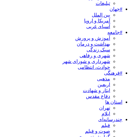
تبلیغات
#جهان
بین الملل
آمریکا و اروپا
آسیای غربی
#جامعه
آموزش و پرورش
بهداشت و درمان
سبک زندگی
شهری و رفاهی
شهرداری و شورای شهر
حوادث، انتظامی
#فرهنگی
مذهبی
اربعین
ایثار و شهادت
دفاع مقدس
استان ها
تهران
ایلام
چندرسانه‌ای
فیلم
صوت و فیلم
گزارش تصویری