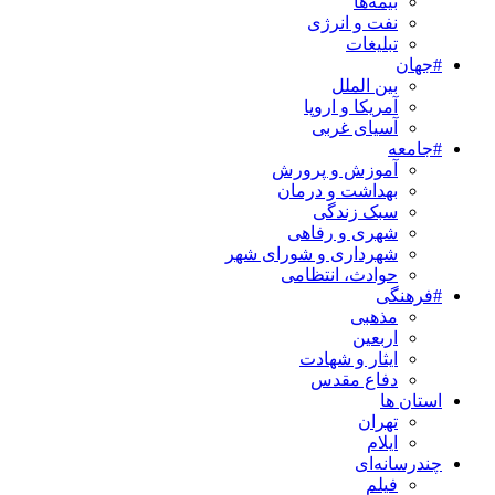
بیمه‌ها
نفت و انرژی
تبلیغات
#جهان
بین الملل
آمریکا و اروپا
آسیای غربی
#جامعه
آموزش و پرورش
بهداشت و درمان
سبک زندگی
شهری و رفاهی
شهرداری و شورای شهر
حوادث، انتظامی
#فرهنگی
مذهبی
اربعین
ایثار و شهادت
دفاع مقدس
استان ها
تهران
ایلام
چندرسانه‌ای
فیلم