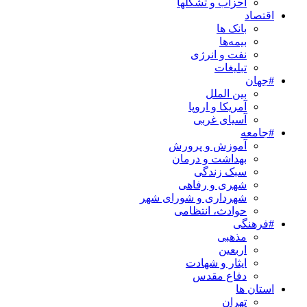
احزاب و تشکلها
اقتصاد
بانک ها
بیمه‌ها
نفت و انرژی
تبلیغات
#جهان
بین الملل
آمریکا و اروپا
آسیای غربی
#جامعه
آموزش و پرورش
بهداشت و درمان
سبک زندگی
شهری و رفاهی
شهرداری و شورای شهر
حوادث، انتظامی
#فرهنگی
مذهبی
اربعین
ایثار و شهادت
دفاع مقدس
استان ها
تهران