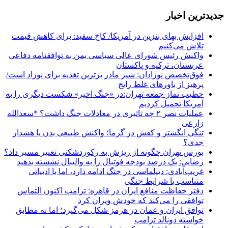
جديدترين اخبار
افزایش بهای بنزین در آمریکا/ کاخ سفید: برای کاهش قیمت
تلاش می‌کنیم
واکنش رئیس شورای عالی سیاسی یمن به توافقنامه دفاعی
عربستان، ترکیه و پاکستان
فوق‌تخصص نوزادان: شیر مادر برترین تغذیه برای نوزاد است/
پرهیز از باورهای غلط رایج
خطیب نماز جمعه تهران:در «جنگ اخیر» شکست دیگری را به
آمریکا تحمیل کردیم
عملیات نصر ۲ چه تاثیری در معادلات جنگ داشت؟ *سعدالله
زارعی
تنگی انگشتر و کفش در گرما؛ واکنش طبیعی بدن یا هشدار
جدی؟
بورس تهران چگونه از ریزش به رکوردشکنی تغییر مسیر داد؟
رضایی: یک درصد بودجه فوتبال را به والیبال نشسته بدهید
غریب‌آبادی: دیپلماسی در جنگ ادامه دارد، اما با ادبیاتی
متناسب با شرایط جنگی
دفتر حفاظت منافع ایران در قاهره: ترامپ اکنون التماس
توافقی را می‌کند که خودش ویران کرد
توافق ایران و عمان در هرمز شکل می‌گیرد؛ اما نه مطابق
خواسته دونالد ترامپ