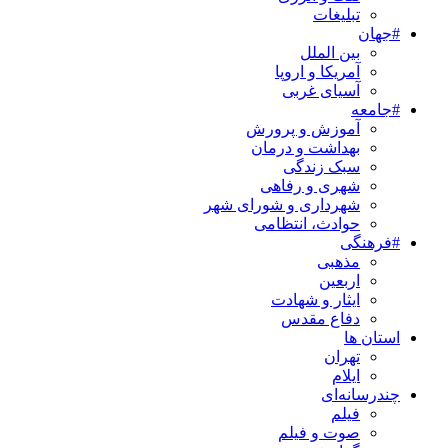
تبلیغات
#جهان
بین الملل
آمریکا و اروپا
آسیای غربی
#جامعه
آموزش و پرورش
بهداشت و درمان
سبک زندگی
شهری و رفاهی
شهرداری و شورای شهر
حوادث، انتظامی
#فرهنگی
مذهبی
اربعین
ایثار و شهادت
دفاع مقدس
استان ها
تهران
ایلام
چندرسانه‌ای
فیلم
صوت و فیلم