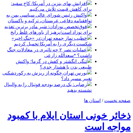
افزایش بهای بنزین در آمریکا/ کاخ سفید:
برای کاهش قیمت تلاش می‌کنیم
واکنش رئیس شورای عالی سیاسی یمن به
توافقنامه دفاعی عربستان، ترکیه و پاکستان
فوق‌تخصص نوزادان: شیر مادر برترین تغذیه
برای نوزاد است/پرهیز از باورهای غلط رایج
خطیب نماز جمعه تهران:در «جنگ اخیر»
شکست دیگری را به آمریکا تحمیل کردیم
عملیات نصر ۲ چه تاثیری در معادلات جنگ
داشت؟ *سعدالله زارعی
تنگی انگشتر و کفش در گرما؛ واکنش
طبیعی بدن یا هشدار جدی؟
بورس تهران چگونه از ریزش به رکوردشکنی
تغییر مسیر داد؟
رضایی: یک درصد بودجه فوتبال را به والیبال
نشسته بدهید
صفحه نخست
/
استان ها
ذخائر خونی استان ایلام با کمبود
مواجه است