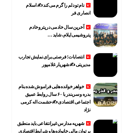
نام تو دلم را گرم می‌کند ✍️ اسلام
انصاری فر
آخرین سال خادمی در پتروخادم
پتروشیمی ایلام، شاید …
انتصابات؛ فرصتی برای نمایش تجارب
مدیریتی ✍ شهریار غلامپور
خواهر خوانده هایی فراموش شده بنام
بدره و سربندر با ۶۰ سال روابط عمیق
اجتماعی اقتصادی ✍حشمت اله کرمی
نژاد
شهریه مدارس غیرانتفاعی باید منطبق
بر توان مالی خانواده ها و شرایط اقتصادی