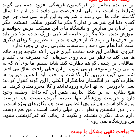
این نماینده مجلس در فراکسیون فرهنگی افزود: همه می گویند
شرایط بد است. بله ولی باید فرصت می دادید تا در این ۴۰ سال
گذشته خانم ها می رفتند تا شرایط به این گونه نمی شد. چرا هیچ
کجای دنیا این شرایط را ندارد؟ مگر ما کشور اسلامی نیستیم. مگر
این آقایان در مدارس و دانشگاه های این مملکت درس نخوانده و
آموزش ندیده اند؟ مگر در جامعه اسلامی بزرگ نشده اند؟ چرا باید
این حرف ها را بزنند که از حرف ها بدتر، به نظر من کارهای دیگری
است که انجام می دهند و متاسفانه نظارتی روی آن وجود ندارد.
‘نیروی انتظامی این همه سخت گیری هایی را که متوجه ورود خانم
ها می کند به نظر من باید روی چیزهایی که مصرف می کنند و
اتفاقاتی این چنینی که هم نظارت کند. شاید نبینیم اما بوی آن که به
ما می رسد و متوجه آن می شویم. و این خیلی راحت اتفاق می افتد.
شما می گویید دوربین کار گذاشته اید. خب باید با همین دوربین ها
نظارت کنید. در انگلستان تماشگران الکلی را این گونه کنترل کردند؛
یعنی با دوربین. به آنها اجازه ورود ندادند و کلا محرومشان کردند. ما
هیچ نظارتی به این شکل نداریم، ضمن این که تداخل وظیفه وجود
دارد و حراست ورزشگاه تنها تصمیم گیرنده نیست. هم حراست
ورزشگاه است، هم نیروی انتظامی است هم یگان های ویژه است و
…از دور نشستن و نظر دادن خیلی راحت است . من هم دوست
دارم مانند دیگران بنشینم و بگویم تا زمانی که غیرگزینشی بشود،
من ورزشگاه نمی روم. ‘
**مباحث فقهی مشکل ما نیست