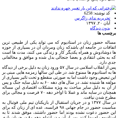
کد نوشته: 6258
تحریریه ندای زاگرس
آبان ۲۰, ۱۳۹۷
بدون دیدگاه
برچسب ها
مساله حضور زنان در استادیوم که می تواند یکی از طبیعی ترین
اتفاقات در جامعه ای باشدکه زنان ومردان آن در بسیاری از حوزه
ها دوشادوش و همراه یکدیگر کار و زندگی می کنند، مدت ها است
که به بحثی انتقادی و بعضا جنجالی بدل شده و موافق و مخالفانی
جدی دارد.
پس از انقلاب اسلامی در سال ۵۷ ورود زنان به دلیل برخی از دیدگاه
ها به استادیوم ها ممنوع شد. در طی این سالها زمزمه هایی مبنی بر
این تبعیض وجود داشت اما به صورتی منقطع و تحت تاثیر بسیاری از
مولفه ها شنیده نشد. در سال های دهه ۶۰ به دلیل سایه جنگ و پس
از آن به دلیل سایر مباحث به ویژه مشکلات اقتصادی این مساله
همچنان در سایه ماند و عملا تا اواخر دهه ۷۰ فرصت و مجالی برای
مطرح شدن نیافت.
در سال ۱۳۷۷ و در جریان استقبال از بازیکنان تیم ملی فوتبال به
مناسبت حضور در جام جهانی ۹۸ فرانسه، عده ای از زنان که برای
این حضور دعوت نشده بودند اما حضور داشتند، موفق شدند تا به
استادیوم راه پیدا کنند. پس از آن و در ابتدای دهه ۸۰ در جریان بازی