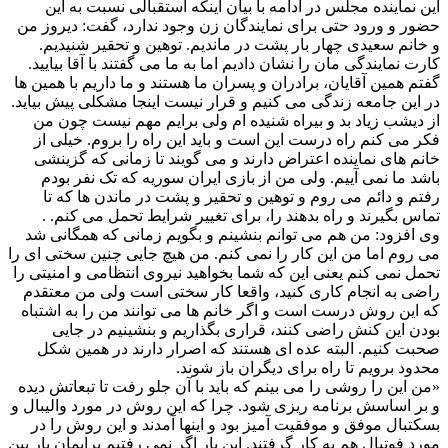
این نماینده مجلس در ادامه با بیان اینکه استقبالی نسبت به این
حضور و ورود حتی برای نمایندگان زن وجود ندارد، گفت: دیروز من
و خانم سعیدی چهار بار پشت در ماندیم. توهین و تحقیر شنیدیم.
کارت نمایندگی مان را نشان دادیم اما به ما می گفتند با آقا بیایید.
گفتم همین آقایان، برادران و پسران ما هستند و ما داریم با همین ها
در این جامعه زندگی می کنیم و قرار نیست اینجا مشکلی پیش بیاید.
از دیشب زیاد بد و بیراه شنیده ام ولی برایم مهم نیست چون من
فکر می کنم راه درست این است و باید این راه را بروم. خیلی از
خانم های نماینده اعتراض دارند و می گویند تا زمانی که گزینشی
باشد ما نمی آییم. ولی من از بازی ایران سوریه که تک نفر بودم
رفتم و دائم می روم و توهین و تحقیر و پشت در ماندن ها که تا
تماس بگیرند و راه بدهند را، برای تغییر شرایط تحمل می کنم. .
وی افزود: من هم می توانم بنشینم و بگویم زمانی که همگانی شد
می روم اما من این کار را نمی کنم. من هیچ جایی چنین سختی ای را
تحمل نمی کنم یعنی این که شما بخواهید نیروی انتظامی و امنیتی را
راضی به انجام کاری کنید، واقعا کار سختی است ولی من معتقدم
که این روش درست است و اگر خانم ها می توانند من را به اشتباه
بودن این کنش راضی کنند، قراری بگذاریم و بنشینیم در جایی
صحبت کنیم. البته عده ای هستند که اصرار دارند در همین شکل
محدود برویم تا راه برای دیگران باز شوند.
«من این را روشی را می بینم که باید با آن جلو رفت تا تبعاتش دیده
و بر اساسش برنامه ریزی شود. چرا که این روش در مورد والیبال و
بسکتبال موفق و موفقیت آمیز بود و اینها آمدند و این روش را در
مورد فوتبال هم به کار گرفتند. این بار اگر نمی رفتیم برایمان بار بین