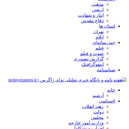
مذهبی
اربعین
ایثار و شهادت
دفاع مقدس
استان ها
تهران
ایلام
چندرسانه‌ای
فیلم
صوت و فیلم
گزارش تصویری
اینفوگرافیک
شناسنامه
خانه
آرشیو
#سیاسی
رهبر انقلاب
دولت
مجلس
وزارت امور خارجه
احزاب و تشکلها