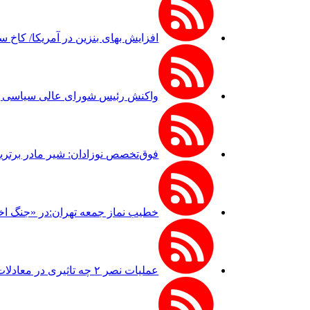
افزایش بهای بنزین در آمریکا/ کاخ 
واکنش رئیس شورای عالی سیاسی یمن
فوق‌تخصص نوزادان: شیر مادر برترین
خطیب نماز جمعه تهران:در «جنگ اخ
عملیات نصر ۲ چه تاثیری در معادلات جنگ داشت؟ *سعدالله زارعی