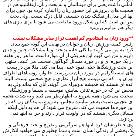
المللی داشت یعنی برای فوتبالمان و نه بحث زنان. اینفانتینو هم در
صحبت های دیروزش این حضور زنان را اشاره کرده بود چون برای
آنها این مدل از تفکیک شدن جنسیتی قابل درک نیست، ولی بحث
سر این است که این شکل ورود ما باعث می شود تا برای بازی های
دیگر هم بتوانیم برویم».
**ورود زنان به استادیوم کم اهمیت تر از سایر مشکلات نیست
رئیس کمیته ورزش، زنان و جوانان در نهایت این گونه جمع بندی
کرد: به من می گویند ما کلی خانم بدبخت و یا مشکلات چنین و چنان
داریم و من می گویم این هم یکی از آن موارد است. ما هر روز هفته
در یک حوزه ای و در مورد مسائل گوناگون صحبت می کنیم، منتهی
این بحث ورزشگاها خیلی نمود عینی پیدا می کند. مثلا من در پست
های اینستاگرامم در مورد زنان سرپرست خانوار، روستاهای اطراف
تهران و .. که می نویسم هیچ ابراز نظری و هیچ صحبتی نیست، البته
عده ای هستند که همیشه بدوبیراه می گویند، آنان که بماند ولی به
محض این که در حوزه تئاتر، نمایش، موسیقی، سینما و ورزشگاه
صحبت می شود، همه شروع به اظهارنظر می کنند و به شدت هجمه
ای عجیبی نسبت به هر نماینده مجلس، به ویژه نمایندگان زن که در
این حوزه ها صحبت می کند، شروع می شود؛ آن هم به دلیل اینکه
مسائل دیگری هستند که در اولویت قرار دارند و چرا به اینها نمی
پردازید.
وی خاطرنشان کرد: اینها هم سرگرمی و تفریح و بحث فرهنگی و
یک بخشی از زندگی انسان است و شما چطوری می خواهید انکارش