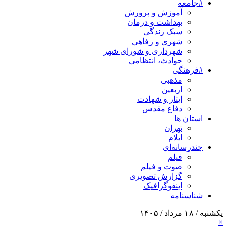
#جامعه
آموزش و پرورش
بهداشت و درمان
سبک زندگی
شهری و رفاهی
شهرداری و شورای شهر
حوادث، انتظامی
#فرهنگی
مذهبی
اربعین
ایثار و شهادت
دفاع مقدس
استان ها
تهران
ایلام
چندرسانه‌ای
فیلم
صوت و فیلم
گزارش تصویری
اینفوگرافیک
شناسنامه
یکشنبه / ۱۸ مرداد / ۱۴۰۵
×