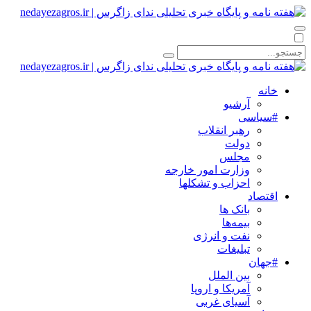
خانه
آرشیو
#سیاسی
رهبر انقلاب
دولت
مجلس
وزارت امور خارجه
احزاب و تشکلها
اقتصاد
بانک ها
بیمه‌ها
نفت و انرژی
تبلیغات
#جهان
بین الملل
آمریکا و اروپا
آسیای غربی