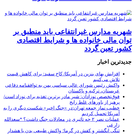
شهریه مدارس غیرانتفاعی باید منطبق بر
توان مالی خانواده ها و شرایط اقتصادی
کشور تعین گردد
جديدترين اخبار
افزایش بهای بنزین در آمریکا/ کاخ سفید: برای کاهش قیمت
تلاش می‌کنیم
واکنش رئیس شورای عالی سیاسی یمن به توافقنامه دفاعی
عربستان، ترکیه و پاکستان
فوق‌تخصص نوزادان: شیر مادر برترین تغذیه برای نوزاد است/
پرهیز از باورهای غلط رایج
خطیب نماز جمعه تهران:در «جنگ اخیر» شکست دیگری را به
آمریکا تحمیل کردیم
عملیات نصر ۲ چه تاثیری در معادلات جنگ داشت؟ *سعدالله
زارعی
تنگی انگشتر و کفش در گرما؛ واکنش طبیعی بدن یا هشدار