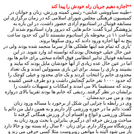
**اجازه دهیم جریان راه خودش را پیدا کند
«طیبه سیاووشی عنایتی» رئیس کمیته ورزش، زنان و جوانان در
کمیسیون فرهنگی مجلس شورای اسلامی که در زمان برگزاری این
مسابقه فوتبال در استادیوم آزادی حضور داشت، در این باره به
پژوهشگر ایرنا گفت: خانم هایی که دیروز وارد استادیوم شدند از
ساعت ۱۱ در محوطه باز استادیوم نشستند تا این که حدود ساعت
پنج به آنها اجازه ورود دادند که روی سکوها بروند.
‘بازی که تمام شد اینها طفلکی ها از سرما منجمد شده بودند ولی در
عین حال خیلی خوشحال بودندکه توانسته اند وارد شوند. در این
مسابقه فوتبال تدابیر انتظامی فوق العاده سختی برای خانم ها بود
اما در عین حال عده زیادی از آنها خودشان مایل بودند که بیایند و
بشینند و بازی را ببینند. برای این بازی مسوولین آمدند و یک تعداد
محدودی خانم را انتخاب کردند و یک جای محدود و خیلی کوچک را
که حدود ۱۰۰۰ نفر خانم گنجایش داشت و دو طرف فنس کشیده
بودند که مستقیما بالا می آمدند و امکانات و تسهیلات داشت را
برایشان در نظر گرفتند. ردیفی که خانم ها بودند تقریبا بالای دروازه
بود. و من می دیدمشان. ‘
وی در رابطه با چرایی این شکل از برخورد با مساله ورود زنان
گفت: دائم ما در حوزه ورزشی کار داریم و به همین دلیل من دائم با
مسائل ورزشی و انواع و اقسام آن از ورزش همگانی گرفته تا
مباحث ورزش حرفه ای درگیرم، بنابراین با بحث ورود زنان به
ورزشگاه سروکار دارم. برای زنان ۴۰ سال راه بسته بود و حالا دارد
باز می شود البته با موانعی روبروست مثلا کسی حرفی می زند و