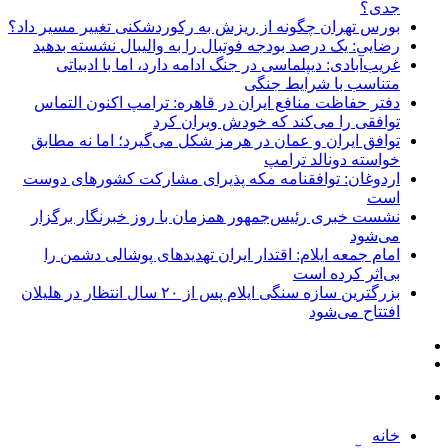
جدی؟
بورس تهران چگونه از ریزش به رکوردشکنی تغییر مسیر داد؟
رضایی: یک درصد بودجه فوتبال را به والیبال نشسته بدهید
غریب‌آبادی: دیپلماسی در جنگ ادامه دارد، اما با ادبیاتی
متناسب با شرایط جنگی
دفتر حفاظت منافع ایران در قاهره: ترامپ اکنون التماس
توافقی را می‌کند که خودش ویران کرد
توافق ایران و عمان در هرمز شکل می‌گیرد؛ اما نه مطابق
خواسته دونالد ترامپ
اردوغان: توافقنامه مکه پذیرای مشارکت کشورهای دوست
است
نشست خبری رئیس‌جمهور همزمان با روز خبرنگار برگزار
می‌شود
امام جمعه ایلام: اقتدار ایران تهدیدهای پوشالی دشمن را
بی‌اثر کرده است
بزرگترین سازه سنگی ایلام پس از ۲۰ سال انتظار در هلیلان
افتتاح می‌شود
خانه