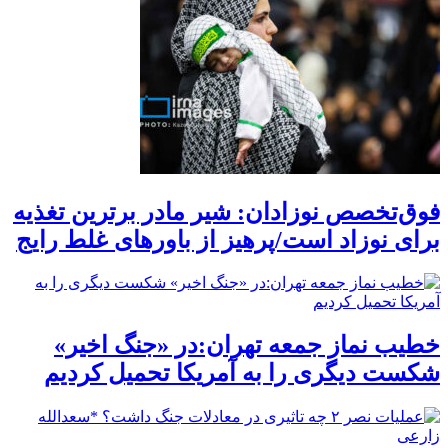
فوق‌تخصص نوزادان: شیر مادر برترین تغذیه
برای نوزاد است/پرهیز از باورهای غلط رایج
خطیب نماز جمعه تهران:در «جنگ اخیر»
شکست دیگری را به آمریکا تحمیل کردیم