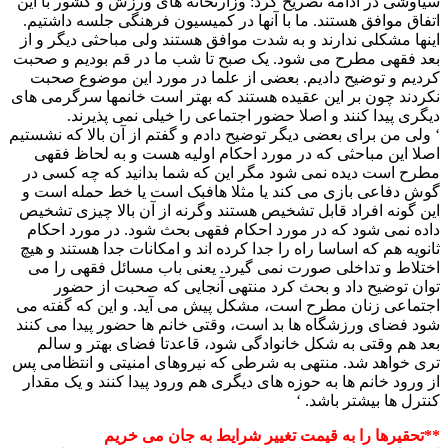
سیاوشی در ادامه تصریح کرد: وزارتخانه های ورزش و کشور با این
اتفاق موافق هستند. ما با آنها در کمیسیون فرهنگی جلسه داشتیم.
اینها مشکلی ندارند و به شدت موافق هستند ولی مباحثی دیگر و از
بعد فقهی مطرح می شود. یک صبح تا شب ما در قم بودیم و صحبت
کردیم و توضیح دادیم. بعضی از علما در مورد این موضوع صحبت
نکردند چون بر این عقیده هستند که بهتر است خانمها سرگرمی های
دیگری پیدا کنند و اصلا حضور اجتماعی را خیلی نمی پذیرند.
‘ ولی من برای بعضی دیگر توضیح دادم و گفتم از آن بالا که نشستیم
اصلا این مباحثی که در مورد احکام اولیه هست و به لحاظ فقهی
مطرح است دیده نمی شود مگر این که شما بدانید که چه کسی در
گوش دفاعی بازی می کند یا مثلا هافبک است یا خط حمله است و
این گونه افراد قابل تشخیص هستند وگرنه از آن بالا چیزی تشخیص
داده نمی شود که در مورد احکام فقهی بحث شود. در مورد احکام
ثانویه هم که اساسا راه را جدا کرده اند و امکانات جدا هستند و هیچ
اختلاط و تداخلی صورت نمی گیرد. یعنی باب مسائل فقهی را می
توان توضیح داد و بحث کرد منتهی آنجایی که صحبت از حضور
اجتماعی زنان مطرح است، مشکل پیش می آید. و این که گفته می
شود فضای ورزشگاه ها بد است، وقتی خانم ها حضور پیدا می کنند
بعد هم وقتی به شکل خانوادگی شود، قاعدتا فضای بهتر و سالم
تری خواهد شد. منتهی به شرطی که نیروهای امنیتی و انتظامی پس
از ورود خانم ها به حوزه های دیگری هم ورود پیدا کنند و یک مقدار
کنترل ها بیشتر باشد. ‘
**تحقیرها را به قیمت تغییر شرایط به جان می خریم