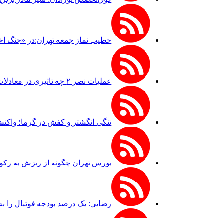
خطیب نماز جمعه تهران:در «جنگ اخ
عملیات نصر ۲ چه تاثیری در معادلات جنگ داشت؟ *سعدالله زارعی
تنگی انگشتر و کفش در گرما؛ واکن
بورس تهران چگونه از ریزش به رکو
رضایی: یک درصد بودجه فوتبال را به 