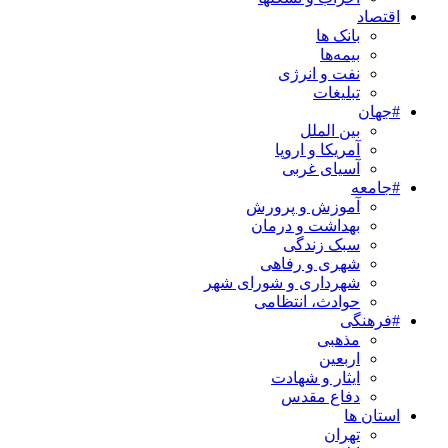
اقتصاد
بانک ها
بیمه‌ها
نفت و انرژی
تبلیغات
#جهان
بین الملل
آمریکا و اروپا
آسیای غربی
#جامعه
آموزش و پرورش
بهداشت و درمان
سبک زندگی
شهری و رفاهی
شهرداری و شورای شهر
حوادث، انتظامی
#فرهنگی
مذهبی
اربعین
ایثار و شهادت
دفاع مقدس
استان ها
تهران