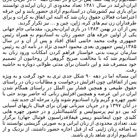
ایران-ایرلند در سال ۱۳۸۱ تعداد محدودی از زنان ایرلندی توانستند
برای بازی تیم کشورشان در استادیوم آزادی حضور یابند و این جرقه
اعتراضات فعالان حقوق زنان شد که البته این اتفاق به کرات و برای
طرفداران زن تیم های کره، ژاپن، چین و … نیز تکرار گردید.
پس از آن در بهمن ۱۳۸۳ در بازی ایران-بحرین، مقدماتی جام جهانی
یکی از اولین جرقه های حضور زنان به استادیوم به همراه رئیس
جمهوری وقت محمد خاتمی اتفاق افتاد و پس از آن و در سال
۱۳۸۵رئیس جمهوری بعدی محمود احمدی نژاد در نامه ای به رئیس
سازمان تربیت بدنی خواستار فراهم کردن امکانات ورود زنان به
استادیوم شد که با مخالفت صریح گروهی از روحانیون از تصمیم
خود منصرف شد و این داستان برای مدتی طولانی دوباره به حاشیه
رفت.
این مساله اما در دهه ۹۰ شکل جدی تری به خود گرفت و به ویژه
پس از اتفاقاتی چون افزایش درخواست و مطالبات زنان در راستای
حقوق طبیعی و همچین فشار بین الملل در راستای همگام شدن
ایران در این عرصه و همچنین افزایش زنانی که حاضر بودند حتی با
تغییر چهره و گریم وارد استادیوم شوند وارد مرحله ای جدید شد.
در آبان ۱۳۹۷ و در جریان میزبانی تهران برای فینال بازیهای آسیایی
که بین دو تیم پرسپولیس و کاشیماانتلرز و در حضور چهره هایی
کلیدی چون اینفانتینو رییس فیفا(فدراسیون فوتبال جهان) برگزار
شد، تعدادی محدودی از زنان ایرانی و به صورتی گزینشی توانستند تا
به اضافه زنان ژاپنی که از قبل اجازه حضور داشتند، از نزدیک و از
استادیوم آزادی شاهد بازی باشند.