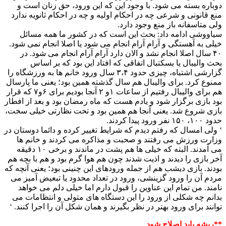
دوباره بسته می شود. با وجود این که این ورود، حق زنان است و
منع قانونی و شرعی چه در احکام اولیه و چه در احکام ثانویه ندارد
ولی متاسفانه باز منع وجود دارد.
سیاووشی ادامه داد: بحث این است که در کشور ما همه مسائل
خیلی به آهستگی و آرام آرام انجام می شود یا اصلا انجام نمی شود.
۴۰ سال اصلا انجام نشد و الان دارد آرام آرام انجام می شود. در
بحث والیبال یا بسکتبال اتفاقی که افتاد این بود که بر اساس
گزارشی اشتباه، چیزی حدود ۳،۴ سال ورود خانم ها به ورزشگاه را
ممنوع کرد. برای والیبال هم سال گذشته همین بود؛ یعنی ما پارسال
هم برای والیبال رفتیم از ساعات ۱و ۲ آنجا بودیم برای ۶و۷ که قرار
بود بازی برگزار شود و یادم هست که ماه رمضان بود و بعد از افطار
بازی شروع شد. یعنی آنجا هم همین بود و تحت نظارتی خیلی سخت،
حدود ۱۰۰، ۱۵۰ نفر ورود پیدا کردند.
‘ ولی امسال که رفتم دیدم که شرایط تغییر کرده و دائما دوستان در
وزارت ورزش می رفتند و صحبت و مذاکره می کردند و خانم ها
می آمدند. البته که خیلی ها هم پشت در ماندند و برخی ۱۰ دقیقه
آخر بازی را دیدند و اذیت شدند چون هم هوا گرم بود و هم با بچه هم
بودند. بازی دیشب هم از جمله ورودهای این چنینی بود؛ یعنی آنچه که
مردم آن را ورود گزینشی، ورود در تعداد محدود یا تبعیض آمیز می
نامند. من تمام این عناوین را قبول دارم اما خیلی دلم می خواهد
بدانم چه شکلی از ورود را این دستگاه های متولی و انتظامات می
توانند برای ورود بهتر در نظر بگیرند و همان شکل آن را اجرا کنند. ‘
**ریشه باید اصلاح شود