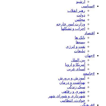
آرشیو
#سیاسی
رهبر انقلاب
دولت
مجلس
وزارت امور خارجه
احزاب و تشکلها
اقتصاد
بانک ها
بیمه‌ها
نفت و انرژی
تبلیغات
#جهان
بین الملل
آمریکا و اروپا
آسیای غربی
#جامعه
آموزش و پرورش
بهداشت و درمان
سبک زندگی
شهری و رفاهی
شهرداری و شورای شهر
حوادث، انتظامی
#فرهنگی