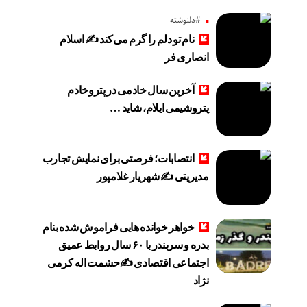
#دلنوشته
نام تو دلم را گرم می‌کند ✍️ اسلام
انصاری فر
آخرین سال خادمی در پتروخادم
پتروشیمی ایلام، شاید …
انتصابات؛ فرصتی برای نمایش تجارب
مدیریتی ✍ شهریار غلامپور
خواهر خوانده هایی فراموش شده بنام
بدره و سربندر با ۶۰ سال روابط عمیق
اجتماعی اقتصادی ✍حشمت اله کرمی
نژاد