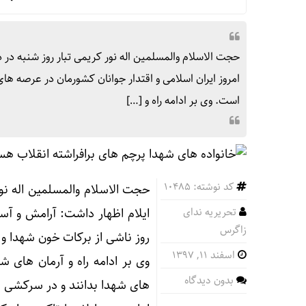
نام
حجت الاسلام والمسلمین اله نور کریمی تبار روز شنبه در 
امروز ایران اسلامی و اقتدار جوانان کشورمان در عرصه های
آخر
است. وی بر ادامه راه و […]
ثبت
کد نوشته: 10485
حجت الاسلام والمسلمین اله نور
رشد ۲۴ درصدی تردد زائرا
تحریریه ندای
ایلام اظهار داشت: آرامش و آس
زاگرس
روز ناشی از برکات خون شهدا و 
اسفند ۱۱, ۱۳۹۷
وی بر ادامه راه و آرمان های ش
رئی
بدون دیدگاه
های شهدا بدانند و در سرکشی ب