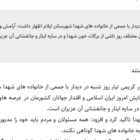
 تو دلم را گرم می‌کند ✍️ اسلام انصاری فر
دیدار با جمعی از خانواده های شهدا شهرستان ایلام اظهار داشت: آرامش 
 مختلف روز ناشی از برکات خون شهدا و در سایه ایثار و جانفشانی آن عزیز
ین سال خادمی در پتروخادم پتروشیمی ایلام، شاید …
 رکورد جهانی جابه‌جایی زائران در مرز مهران
 کریمی تبار روز شنبه در دیدار با جمعی از خانواده های شهدا
ن در اربعین از مرز مهران
ایش امروز ایران اسلامی و اقتدار جوانان کشورمان در عرصه ها
در سایه ایثار و جانفشانی آن عزیزان است.
هدا تاکید کرد و افزود: همه مسئولان و مردم باید خود را مدی
س ستاد مرکزی اربعین: سهم مهران از تردد زائر بیش از ۵۰ درصد است
ه خانواده های شهدا کوتاهی نکنند.