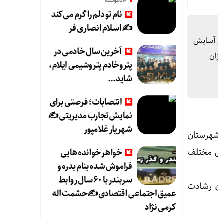
#دلنوشته
نام تو دلم را گرم می‌کند
✍️ اسلام انصاری فر
و آسایش
آخرین سال خادمی در
ان
پتروخادم پتروشیمی ایلام،
شاید …
انتصابات؛ فرصتی برای
نمایش تجارب مدیریتی ✍
شهریار غلامپور
 شهرستان
ی مختلف
خواهر خوانده هایی
فراموش شده بنام بدره و
سربندر با ۶۰ سال روابط
ون رشادت
عمیق اجتماعی اقتصادی ✍حشمت اله
کرمی نژاد