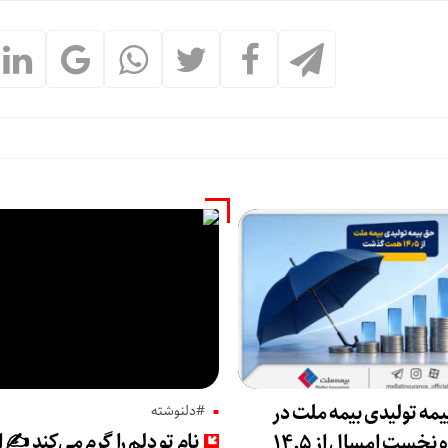
مه تولیدی بیمه ملت در
#دلنوشته
نام تو دلم را گرم می‌کند ✍️ 
چهار ماه نخست امسال از ۱۴.۵