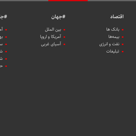
اقتصاد
#جهان
#جا
بانک ها
بین الملل
آم
بیمه‌ها
آمریکا و اروپا
به
نفت و انرژی
آسیای غربی
سب
تبلیغات
شه
شه
حو