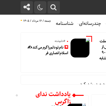
جمعه / ۱۶ مرداد / ۱۴۰۵
چندرسانه‌ای
شناسنامه
 ملت
#دلنوشته
از
نام تو دلم را گرم می‌کند ✍️
۱۴.۵ همت گذشت/ رشد ۹۰
اسلام انصاری فر
ابه
یادداشت ندای
زاگرس