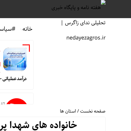
خانه
#سیاس
ن
م
درآمد عملیاتی ۸۰ درصد رشد کرد
تغی
صفحه نخست
/
استان ها
خانواده های شهدا پر
حق بی