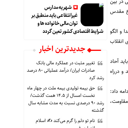
ی در بین
شهریه مدارس
فاع مقدس
غیرانتفاعی باید منطبق بر
توان مالی خانواده ها و
شرایط اقتصادی کشور تعین گردد
 و الگو
ی انقلاب
جديدترين اخبار
ید آحاد
تغییر مثبت در عملکرد مالی بانک
صادرات ایران/ درآمد عملیاتی ۸۰ درصد
 و درراه
رشد کرد
حق بیمه تولیدی بیمه ملت در چهار ماه
امه داد:
نخست امسال از ۱۴.۵ همت گذشت/
مقاومت،
رشد ۹۰ درصدی نسبت به مدت مشابه سال
گذشته
نام تو دلم را گرم می‌کند ✍️ اسلام