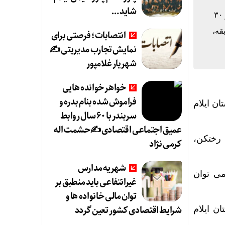
شاید …
بهروز حیدرزاده مدیر کل ورزش و جوانان ایلام در این آیین گفت: خانه تخصصی تکواندوی استان ایلام با ۲هزار مترمربع زیربنا و ۳۰
قه،
انتصابات؛ فرصتی برای
نمایش تجارب مدیریتی ✍
شهریار غلامپور
خواهر خوانده هایی
فراموش شده بنام بدره و
ن ایلام
سربندر با ۶۰ سال روابط
عمیق اجتماعی اقتصادی ✍حشمت اله
 رختکن،
کرمی نژاد
شهریه مدارس
ی توان
غیرانتفاعی باید منطبق بر
توان مالی خانواده ها و
شرایط اقتصادی کشور تعین گردد
تان ایلام