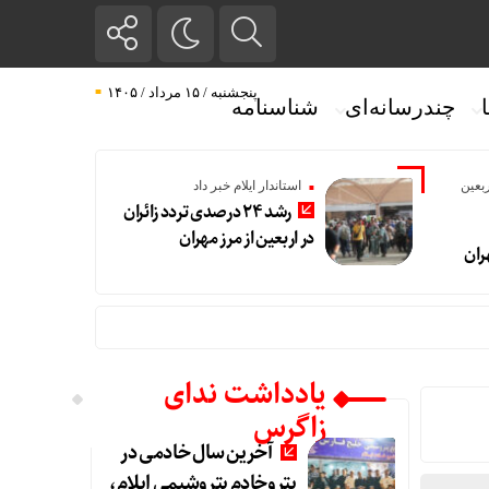
پنجشنبه / ۱۵ مرداد / ۱۴۰۵
چندرسانه‌ای
شناسنامه
بعین
استاندار ایلام خبر داد
رشد ۲۴ درصدی تردد زائران
در اربعین از مرز مهران
ران
یادداشت ندای
زاگرس
آخرین سال خادمی در
پتروخادم پتروشیمی ایلام،