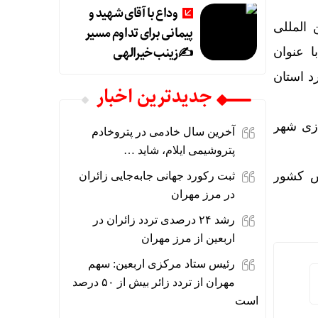
وداع با آقای شهید و
اح سالن بین المللی
پیمانی برای تداوم مسیر
✍زینب خیرالهی
 عنوان
د استان
جديدترين اخبار
ازی شهر
آخرین سال خادمی در پتروخادم
پتروشیمی ایلام، شاید …
زش کشور
ثبت رکورد جهانی جابه‌جایی زائران
در مرز مهران
رشد ۲۴ درصدی تردد زائران در
اربعین از مرز مهران
رئیس ستاد مرکزی اربعین: سهم
مهران از تردد زائر بیش از ۵۰ درصد
است