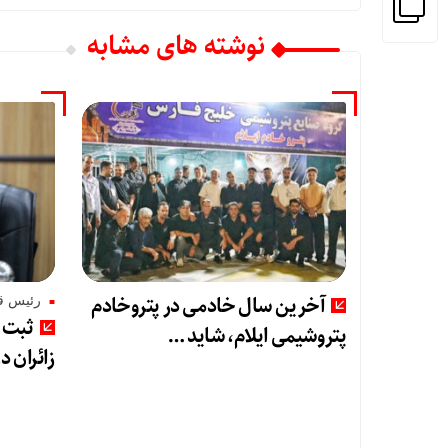
نوشته های مشابه
آخرین سال خادمی در پتروخادم
رئیس قر
ثبت ر
پتروشیمی ایلام، شاید …
زائران د