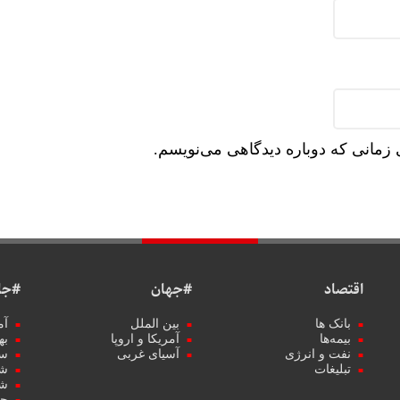
 زمانی که دوباره دیدگاهی می‌نویسم.
اقتصاد
#جهان
#جا
بانک ها
بین الملل
آم
بیمه‌ها
آمریکا و اروپا
به
نفت و انرژی
آسیای غربی
سب
تبلیغات
شه
شه
حو