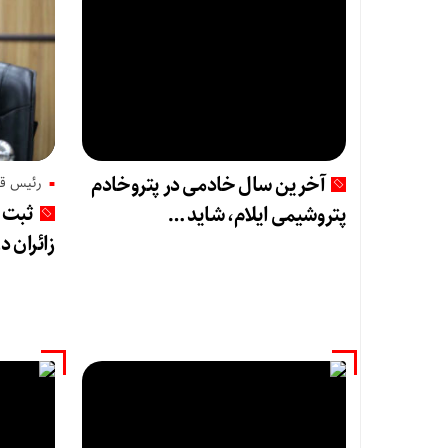
آخرین سال خادمی در پتروخادم
رئیس قر
ثبت ر
پتروشیمی ایلام، شاید …
زائران د