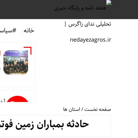
خانه
#سیاس
پ
ش
آخر
صفحه نخست
/
استان ها
حادثه بمباران زمین فوت
ثبت