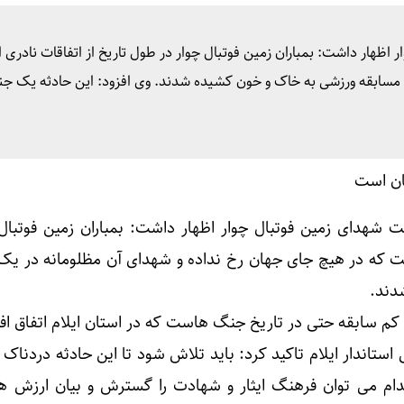
ن در اربعین از مرز مهران
اظهار داشت: بمباران زمین فوتبال چوار در طول تاریخ از اتفاقات نادری
 مسابقه ورزشی به خاک و خون کشیده شدند. وی افزود: این حادثه یک جن
س ستاد مرکزی اربعین: سهم مهران از تردد زائر بیش از ۵۰ درصد است
ه‌جایی زائران اربعین به‌ کارگیری شد
 شهدای زمین فوتبال چوار اظهار داشت: بمباران زمین فوتبال 
اری تهران و بغداد برای خدمت به زائران در مرز زرباطیه
ست که در هیچ جای جهان رخ نداده و شهدای آن مظلومانه در یک
دند.
کم سابقه حتی در تاریخ جنگ هاست که در استان ایلام اتفاق افت
ه قرارگاه اربعین: ۲.۸ میلیون زائر به کشور بازگشتند
ستاندار ایلام تاکید کرد: باید تلاش شود تا این حادثه دردناک 
دام می توان فرهنگ ایثار و شهادت را گسترش و بیان ارزش ها
جمشیدیان: راهپیمایی اربعین بزرگ‌ترین عملیات فرهنگی کشور