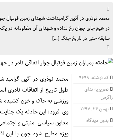
رشد ۲۴ درصدی تردد زائرا
محمد نوذری در آئین گرامیداشت شهدای زمین فوتبال چوار 
در هیچ جای جهان رخ نداده و شهدای آن مظلومانه در یک
رئی
سابقه حتی در تاریخ جنگ […]
۷۳۸۰ دستگاه اتوبوس برای جاب
کد نوشته: 9499
محمد نوذری در آئین گرامیداشت
همک
تحریریه ندای
طول تاریخ از اتفاقات نادری ا
زاگرس
ورزشی به خاک و خون کشیده ش
بهمن ۲۴, ۱۳۹۷
وی افزود: این حادثه یک جنایت 
فرماند
بدون دیدگاه
معاون سیاسی امنیتی و اجتماعی ا
ویژه مطرح شود چون با این اق
پور