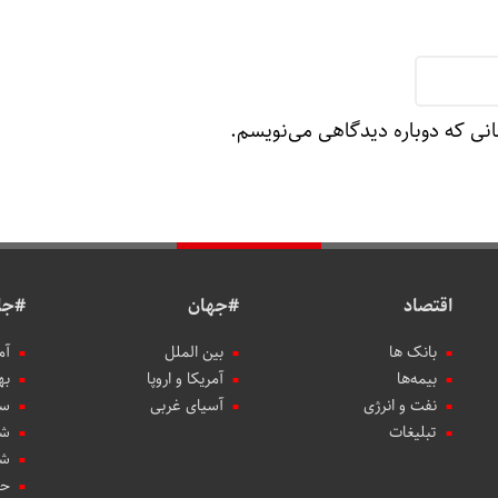
انی که دوباره دیدگاهی می‌نویسم.
اقتصاد
#جهان
#جا
بانک ها
بین الملل
آم
بیمه‌ها
آمریکا و اروپا
به
نفت و انرژی
آسیای غربی
سب
تبلیغات
شه
شه
حو