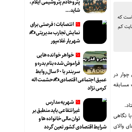
پتروخادم پتروشیمی ایلام،
شاید …
 است که
انتصابات؛ فرصتی برای
ایت کم
نمایش تجارب مدیریتی ✍
شهریار غلامپور
خواهر خوانده هایی
فراموش شده بنام بدره و
سربندر با ۶۰ سال روابط
چوار در
عمیق اجتماعی اقتصادی ✍حشمت اله
 مسابقه
کرمی نژاد
شهریه مدارس
اد.
غیرانتفاعی باید منطبق بر
با نگاهی
توان مالی خانواده ها و
ی والای
شرایط اقتصادی کشور تعین گردد
 است