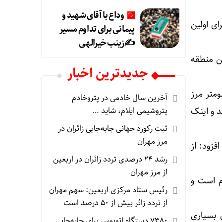
وداع با آقای شهید و
ی اولین
پیمانی برای تداوم مسیر
✍زینب خیرالهی
ن منطقه
جديدترين اخبار
ازی از توبع بخش چوار اشاره کرد و گفت: با توجه به وجود ۴۰ کیلومتر مرز
آخرین سال خادمی در پتروخادم
 و اینک
پتروشیمی ایلام، شاید …
ثبت رکورد جهانی جابه‌جایی زائران در
مرز مهران
فزود: از
رشد ۲۴ درصدی تردد زائران در اربعین
از مرز مهران
م است و
رئیس ستاد مرکزی اربعین: سهم مهران
از تردد زائر بیش از ۵۰ درصد است
 بسیاری
۷۳۸۰ دستگاه اتوبوس برای جابه‌جایی