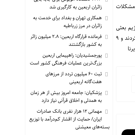
 مشکلات
زائران اربعین به‌ کارگیری شد
همکاری تهران و بغداد برای خدمت به
زائران در مرز زرباطیه
ژیم بعثی
فرمانده قرارگاه اربعین: ۲.۸ میلیون زائر
عراق مسابقه فوتبال بین تیم های منتخب چوار و منتخب جوانان ایلام را در دقیقه ۵۵ بمباران کردند و ۹
به کشور بازگشتند
رنا
پورجمشیدیان: راهپیمایی اربعین
بزرگ‌ترین عملیات فرهنگی کشور است
ثبت ۶۰ میلیون تردد از مرزهای
هفت‌گانه اربعینی
پزشکیان: جامعه امروز بیش از هر زمان
به همدلی و اخلاق قرآنی نیاز دارد
مهمانی ۱۲ هزار نفری بانک صادرات
ایران/ حمایت از اقشار کم‌درآمد با توزیع
بسته‌های معیشتی