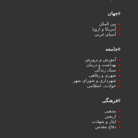
#جهان
بین الملل
آمریکا و اروپا
آسیای غربی
#جامعه
آموزش و پرورش
بهداشت و درمان
سبک زندگی
شهری و رفاهی
شهرداری و شورای شهر
حوادث، انتظامی
#فرهنگی
مذهبی
اربعین
ایثار و شهادت
دفاع مقدس