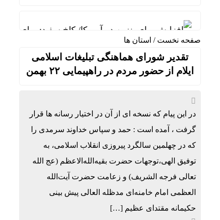
افزایش بهای بنزین در آمریکا/ کاخ سفید: برای کاه
صفحه نخست
/
استان ها
واکنش رئیس شورای عالی سیاسی یمن به توافقنامه 
تقدیر شورای هماهنگی تبلیغات اسلامی
فوق‌تخصص نوزادان: شیر مادر برترین تغذیه برای نو
ایلام از حضور مردم در راهپیمایی ۲۲ بهمن
خطیب نماز جمعه تهران:در «جنگ اخیر» شکست دیگری
عملیات نصر ۲ چه تاثیری در معادلات جنگ داشت؟ *سعدالله زارعی
در این پیام که نسخه ای از آن در اختیار رسانه ها قرار
تنگی انگشتر و کفش در گرما؛ واکنش طبیعی بدن ی
گرفت ، آمده است : حمد و سپاس خداوند سرمدی را
که در چهلمین سالگرد پیروزی انقلاب اسلامی، به
بورس تهران چگونه از ریزش به رکوردشکنی تغییر م
توفیق الهی،توجهات حضرت بقیه‌الله‌الاعظم (عج الله
رضایی: یک درصد بودجه فوتبال را به والیبال نشسته 
تعالی فرجه الشریف) و زعامت حضرت آیت‌الله
العظمی امام خامنه‌ای مدظله العالی پیش بینی
حکیمانه مقتدای عظیم […]