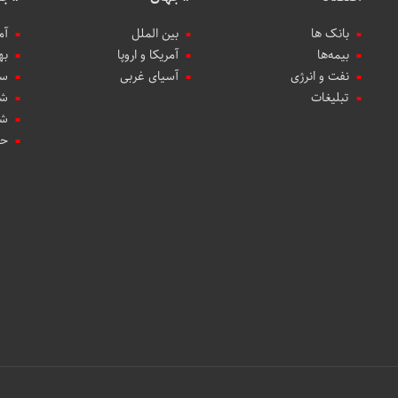
بانک ها
بین الملل
آم
بیمه‌ها
آمریکا و اروپا
به
نفت و انرژی
آسیای غربی
سب
تبلیغات
شه
شه
حو