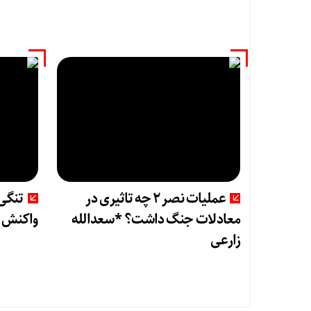
عملیات نصر ۲ چه تاثیری در
تنگی 
معادلات جنگ داشت؟ *سعدالله
واکنش ط
زارعی