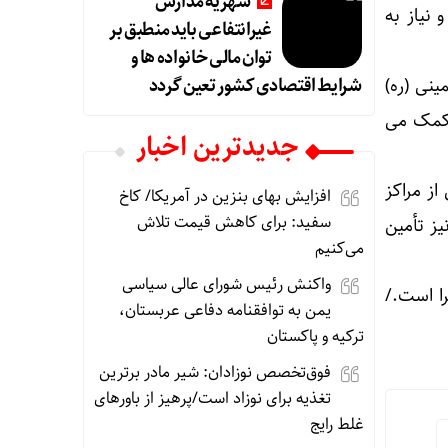
شهریه مدارس
ه است و نیاز به
غیرانتفاعی باید منطبق بر
توان مالی خانواده ها و
شرایط اقتصادی کشور تعین گردد
ینی (ره)
 کمک می
جديدترين اخبار
ز مراکز
افزایش بهای بنزین در آمریکا/ کاخ
سفید: برای کاهش قیمت تلاش
ز تأمین
می‌کنیم
واکنش رئیس شورای عالی سیاسی
مربع در ۹ طبقه در حال اجرا است./
یمن به توافقنامه دفاعی عربستان،
ترکیه و پاکستان
فوق‌تخصص نوزادان: شیر مادر برترین
تغذیه برای نوزاد است/پرهیز از باورهای
غلط رایج