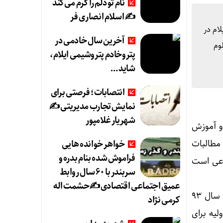
نام تو دلم را گرم می‌کند
✍️ اسلام انصاری فر
ام در
آخرین سال خادمی در
وم
پتروخادم پتروشیمی ایلام،
شاید …
انتصابات؛ فرصتی برای
نمایش تجارب مدیریتی ✍
شهریار غلامپور
و آموزش
مطالبات
خواهر خوانده هایی
فراموش شده بنام بدره و
اعی است
سربندر با ۶۰ سال روابط
عمیق اجتماعی اقتصادی ✍حشمت اله
وی در رابطه با پروژه بیمارستان در حال ساخت ۳۷۶ تختخوابی ایلام یادآور شد: ریاست جمهوری سال ۹۳
کرمی نژاد
لیه برای