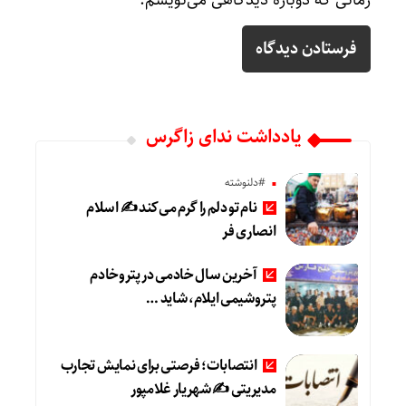
زمانی که دوباره دیدگاهی می‌نویسم.
یادداشت ندای زاگرس
#دلنوشته
نام تو دلم را گرم می‌کند ✍️ اسلام
انصاری فر
آخرین سال خادمی در پتروخادم
پتروشیمی ایلام، شاید …
انتصابات؛ فرصتی برای نمایش تجارب
مدیریتی ✍ شهریار غلامپور