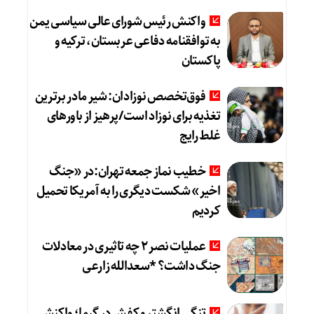
واکنش رئیس شورای عالی سیاسی یمن
به توافقنامه دفاعی عربستان، ترکیه و
پاکستان
فوق‌تخصص نوزادان: شیر مادر برترین
تغذیه برای نوزاد است/پرهیز از باورهای
غلط رایج
خطیب نماز جمعه تهران:در «جنگ
اخیر» شکست دیگری را به آمریکا تحمیل
کردیم
عملیات نصر ۲ چه تاثیری در معادلات
جنگ داشت؟ *سعدالله زارعی
تنگی انگشتر و کفش در گرما؛ واکنش