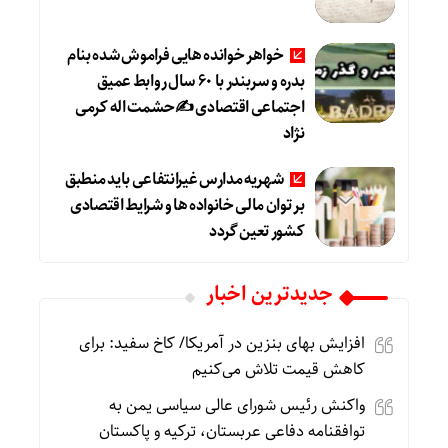
خواهر خوانده هایی فراموش شده بنام
بدره و سربندر با ۶۰ سال روابط عمیق
اجتماعی اقتصادی ✍حشمت اله کرمی
نژاد
شهریه مدارس غیرانتفاعی باید منطبق
بر توان مالی خانواده ها و شرایط اقتصادی
کشور تعین گردد
جديدترين اخبار
افزایش بهای بنزین در آمریکا/ کاخ سفید: برای
کاهش قیمت تلاش می‌کنیم
واکنش رئیس شورای عالی سیاسی یمن به
توافقنامه دفاعی عربستان، ترکیه و پاکستان