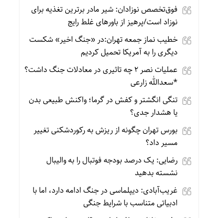
فوق‌تخصص نوزادان: شیر مادر برترین تغذیه برای
نوزاد است/پرهیز از باورهای غلط رایج
خطیب نماز جمعه تهران:در «جنگ اخیر» شکست
دیگری را به آمریکا تحمیل کردیم
عملیات نصر ۲ چه تاثیری در معادلات جنگ داشت؟
*سعدالله زارعی
تنگی انگشتر و کفش در گرما؛ واکنش طبیعی بدن
یا هشدار جدی؟
بورس تهران چگونه از ریزش به رکوردشکنی تغییر
مسیر داد؟
رضایی: یک درصد بودجه فوتبال را به والیبال
نشسته بدهید
غریب‌آبادی: دیپلماسی در جنگ ادامه دارد، اما با
ادبیاتی متناسب با شرایط جنگی