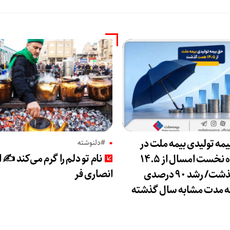
مه تولیدی بیمه ملت در
#دلنوشته
نام تو دلم را گرم می‌کند ✍️ 
چهار ماه نخست امسال از ۱۴.۵
انصاری فر
همت گذشت/ رشد ۹۰ درصدی
ه مدت مشابه سال گذشته