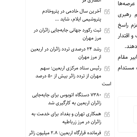
انصاری فر
 عرصه‌ها
آخرین سال خادمی در پتروخادم
م رهبری
پتروشیمی ایلام، شاید …
زم راسخ
ثبت رکورد جهانی جابه‌جایی زائران در
 بهمن بار دگر عظمت و اقتدار
مرز مهران
دهند.
رشد ۲۴ درصدی تردد زائران در اربعین
یر مقام
از مرز مهران
 مستدام
رئیس ستاد مرکزی اربعین: سهم
مهران از تردد زائر بیش از ۵۰ درصد
است
۷۳۸۰ دستگاه اتوبوس برای جابه‌جایی
زائران اربعین به‌ کارگیری شد
همکاری تهران و بغداد برای خدمت به
زائران در مرز زرباطیه
فرمانده قرارگاه اربعین: ۲.۸ میلیون زائر