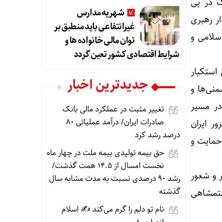
گ در پی
شهریه مدارس
ار رهبری
غیرانتفاعی باید منطبق بر
سلامی و
توان مالی خانواده ها و
شرایط اقتصادی کشور تعین گردد
استکبار
جديدترين اخبار
نی‌ها و
در مسیر
تغییر مثبت در عملکرد مالی بانک
صادرات ایران/ درآمد عملیاتی ۸۰
ر ایران
درصد رشد کرد
 خود را در حمایت و
حق بیمه تولیدی بیمه ملت در چهار ماه
نخست امسال از ۱۴.۵ همت گذشت/
ر و شعور
رشد ۹۰ درصدی نسبت به مدت مشابه سال
گذشته
 ستمشاهی
نام تو دلم را گرم می‌کند ✍️ اسلام