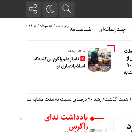
پنجشنبه / ۱۵ مرداد / ۱۴۰۵
چندرسانه‌ای
شناسنامه
 ملت
#دلنوشته
از
نام تو دلم را گرم می‌کند ✍️
۱۴.۵ همت گذشت/ رشد ۹۰
اسلام انصاری فر
ابه
نام ت
یادداشت ندای
زاگرس