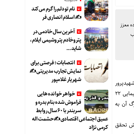
#دلنوشته
نام تو دلم را گرم می‌کند
✍️ اسلام انصاری فر
ده معزز
آخرین سال خادمی در
لاب
پتروخادم پتروشیمی ایلام،
شاید …
انتصابات؛ فرصتی برای
نمایش تجارب مدیریتی ✍
شهریار غلامپور
شهیدپرور
ایران اسلامی و به ویژه خانواده معزز شهدا و ایثارگران دعوت کرد با حضور پرشور خود در راهپیمایی ۲۲
خواهر خوانده هایی
فراموش شده بنام بدره و
رگ آن به
سربندر با ۶۰ سال روابط
عمیق اجتماعی اقتصادی ✍حشمت اله
یدبخش تحقق
کرمی نژاد