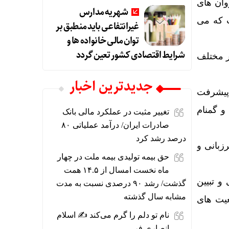
وان های
شهریه مدارس
ت که می
غیرانتفاعی باید منطبق بر
توان مالی خانواده ها و
شرایط اقتصادی کشور تعین گردد
ر مختلف
جديدترين اخبار
 پیشرفت
و گمنام
تغییر مثبت در عملکرد مالی بانک
صادرات ایران/ درآمد عملیاتی ۸۰
درصد رشد کرد
زبانی و
حق بیمه تولیدی بیمه ملت در چهار
ماه نخست امسال از ۱۴.۵ همت
و تبیین
گذشت/ رشد ۹۰ درصدی نسبت به مدت
مشابه سال گذشته
عیت های
نام تو دلم را گرم می‌کند ✍️ اسلام
انصاری فر