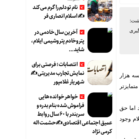
نام تو دلم را گرم می‌کند
✍️ اسلام انصاری فر
شت:
آخرین سال خادمی در
گیری
پتروخادم پتروشیمی ایلام،
شاید …
انتصابات؛ فرصتی برای
نمایش تجارب مدیریتی ✍
ه هزار
شهریار غلامپور
تمایزتر
خواهر خوانده هایی
فراموش شده بنام بدره و
 اما حق
سربندر با ۶۰ سال روابط
ام وجود
عمیق اجتماعی اقتصادی ✍حشمت اله
کرمی نژاد