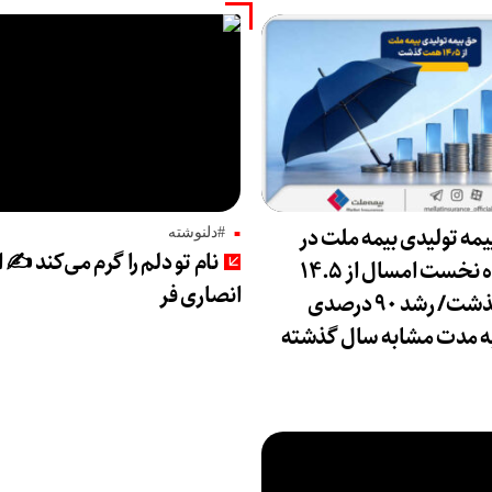
مه تولیدی بیمه ملت در
#دلنوشته
نام تو دلم را گرم می‌کند ✍️ 
چهار ماه نخست امسال از ۱۴.۵
انصاری فر
همت گذشت/ رشد ۹۰ درصدی
ه مدت مشابه سال گذشته