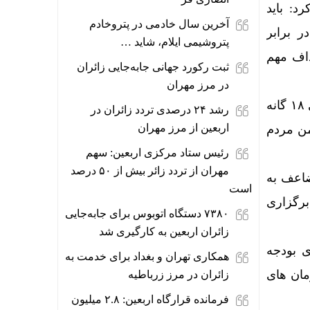
د: باید
آخرین سال خادمی در پتروخادم
 برابر
پتروشیمی ایلام، شاید …
داف مهم
ثبت رکورد جهانی جابه‌جایی زائران
در مرز مهران
وی در خصوص چگونگی برگزاری کنگره سه هزار شهید استان ایلام نیز به روسای کمیته های ۱۸ گانه
رشد ۲۴ درصدی تردد زائران در
اربعین از مرز مهران
من مردم
رئیس ستاد مرکزی اربعین: سهم
مهران از تردد زائر بیش از ۵۰ درصد
ضاعف به
است
برگزاری
۷۳۸۰ دستگاه اتوبوس برای جابه‌جایی
زائران اربعین به‌ کارگیری شد
ی بودجه
همکاری تهران و بغداد برای خدمت به
مان های
زائران در مرز زرباطیه
فرمانده قرارگاه اربعین: ۲.۸ میلیون