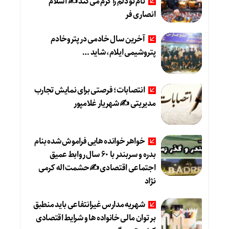
نام تو دلم را گرم می‌کند ✍️ اسلام
انصاری فر
آخرین سال خادمی در پتروخادم
پتروشیمی ایلام، شاید …
انتصابات؛ فرصتی برای نمایش تجارب
مدیریتی ✍ شهریار غلامپور
خواهر خوانده هایی فراموش شده بنام
بدره و سربندر با ۶۰ سال روابط عمیق
اجتماعی اقتصادی ✍حشمت اله کرمی
نژاد
شهریه مدارس غیرانتفاعی باید منطبق
بر توان مالی خانواده ها و شرایط اقتصادی