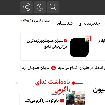
جمعه / ۱۶ مرداد / ۱۴۰۵
چندرسانه‌ای
شناسنامه
یلام
مهران همچنان پرترددترین
مرز اربعینی کشور
مهران همچنان پرترددترین مرز اربعینی 
یادداشت ندای
یون
زاگرس
#دلنوشته
نام تو دلم را گرم می‌کند