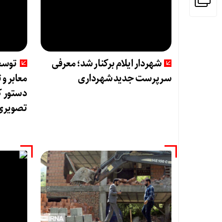
شهردار ایلام برکنار شد؛ معرفی
توسع
سرپرست جدید شهرداری
معابر و
دستور ک
تصویری