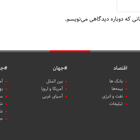
انی که دوباره دیدگاهی می‌نویسم.
اقتصاد
#جهان
#جا
بانک ها
بین الملل
آم
بیمه‌ها
آمریکا و اروپا
به
نفت و انرژی
آسیای غربی
سب
تبلیغات
شه
شه
حو