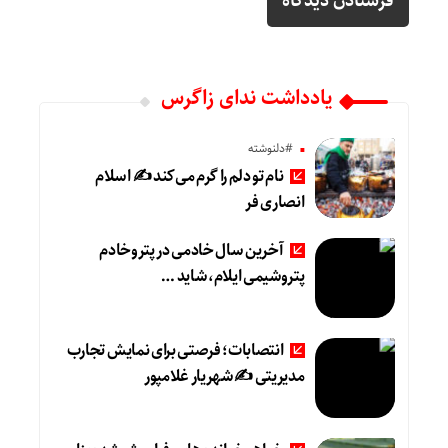
یادداشت ندای زاگرس
#دلنوشته
نام تو دلم را گرم می‌کند ✍️ اسلام
انصاری فر
آخرین سال خادمی در پتروخادم
پتروشیمی ایلام، شاید …
انتصابات؛ فرصتی برای نمایش تجارب
مدیریتی ✍ شهریار غلامپور