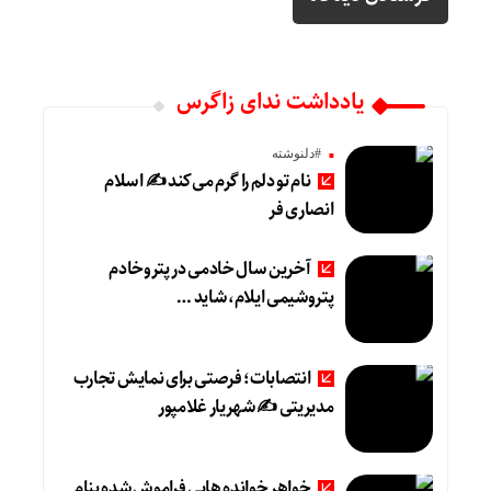
یادداشت ندای زاگرس
#دلنوشته
نام تو دلم را گرم می‌کند ✍️ اسلام
انصاری فر
آخرین سال خادمی در پتروخادم
پتروشیمی ایلام، شاید …
انتصابات؛ فرصتی برای نمایش تجارب
مدیریتی ✍ شهریار غلامپور
خواهر خوانده هایی فراموش شده بنام