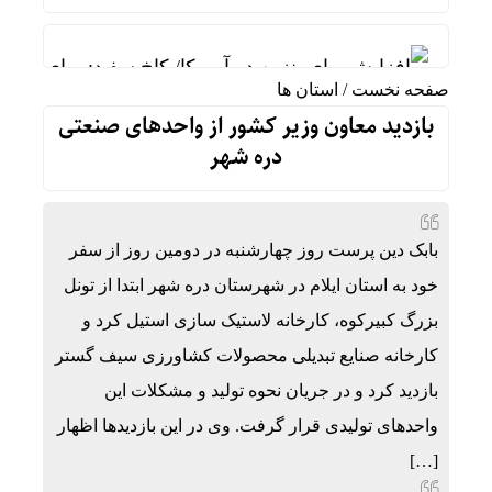
افزایش بهای بنزین در آمریکا/ کاخ سفید: برای کاه
صفحه نخست
/
استان ها
واکنش رئیس شورای عالی سیاسی یمن به توافقنامه 
بازدید معاون وزیر کشور از واحدهای صنعتی
دره شهر
فوق‌تخصص نوزادان: شیر مادر برترین تغذیه برای نو
خطیب نماز جمعه تهران:در «جنگ اخیر» شکست دیگری
عملیات نصر ۲ چه تاثیری در معادلات جنگ داشت؟ *سعدالله زارعی
بابک دین پرست روز چهارشنبه در دومین روز از سفر
تنگی انگشتر و کفش در گرما؛ واکنش طبیعی بدن ی
خود به استان ایلام در شهرستان دره شهر ابتدا از تونل
بزرگ کبیرکوه، کارخانه لاستیک سازی استیل کرد و
بورس تهران چگونه از ریزش به رکوردشکنی تغییر م
کارخانه صنایع تبدیلی محصولات کشاورزی سیف گستر
رضایی: یک درصد بودجه فوتبال را به والیبال نشسته 
بازدید کرد و در جریان نحوه تولید و ‌مشکلات این
واحدهای تولیدی قرار گرفت. وی در این بازدیدها اظهار
[…]