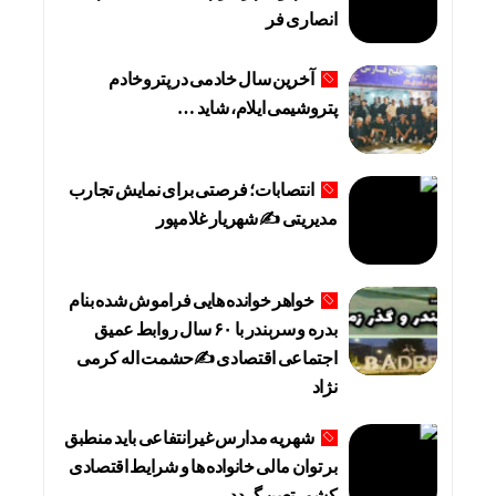
انصاری فر
آخرین سال خادمی در پتروخادم
پتروشیمی ایلام، شاید …
انتصابات؛ فرصتی برای نمایش تجارب
مدیریتی ✍ شهریار غلامپور
خواهر خوانده هایی فراموش شده بنام
بدره و سربندر با ۶۰ سال روابط عمیق
اجتماعی اقتصادی ✍حشمت اله کرمی
نژاد
شهریه مدارس غیرانتفاعی باید منطبق
بر توان مالی خانواده ها و شرایط اقتصادی
کشور تعین گردد