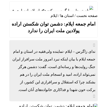
نام تو دلم را گرم می‌کند ✍️ اسلام انصاری فر
صفحه نخست
/
استان ها
/
ایلام
آخرین سال خادمی در پتروخادم پتروشیمی ایلام، شا
امام جمعه ایلام: دشمن توان شکستن اراده
ثبت رکورد جهانی جابه‌جایی زائران در مرز مهران
پولادین ملت ایران را ندارد
رشد ۲۴ درصدی تردد زائران در اربعین از مرز مهران
رئیس ستاد مرکزی اربعین: سهم مهران از تردد زائر بیش از ۵۰
ندای زاگرس – ایلام -نماینده ولی‌فقیه در استان و امام
۷۳۸۰ دستگاه اتوبوس برای جابه‌جایی زائران اربعین به‌ کارگیری شد
جمعه ایلام با بیان اینکه نبرد امروز ملت سرافراز ایران
جنگ روایت‌ها و رسانه‌ای است، گفت: دشمن هرگز
همکاری تهران و بغداد برای خدمت به زائران در مرز
نمی‌تواند اراده، امید و انسجام ملت ایران را در هم
فرمانده قرارگاه اربعین: ۲.۸ میلیون زائر به کشور بازگشتند
بشکند چرا که استقلال و سرافرازی این کشور، از
برکت خون شهدا و فداکاری خانواده‌های آنان است.