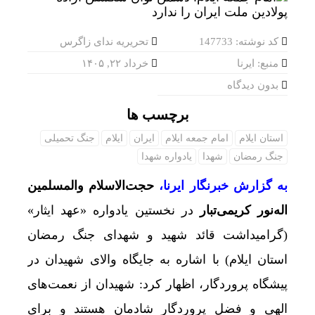
کد نوشته: 147733
تحریریه ندای زاگرس
منبع: ایرنا
خرداد ۲۲, ۱۴۰۵
بدون دیدگاه
برچسب ها
استان ایلام
امام جمعه ایلام
ایران
ایلام
جنگ تحمیلی
جنگ رمضان
شهدا
یادواره شهدا
به گزارش خبرنگار ایرنا،
حجت‌الاسلام والمسلمین
اله‌نور کریمی‌تبار
در نخستین یادواره «عهد ایثار»
(گرامیداشت قائد شهید و شهدای جنگ رمضان
استان ایلام) با اشاره به جایگاه والای شهیدان در
پیشگاه پروردگار، اظهار کرد: شهیدان از نعمت‌های
الهی و فضل پروردگار شادمان هستند و برای