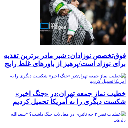
فوق‌تخصص نوزادان: شیر مادر برترین تغذیه
برای نوزاد است/پرهیز از باورهای غلط رایج
خطیب نماز جمعه تهران:در «جنگ اخیر»
شکست دیگری را به آمریکا تحمیل کردیم