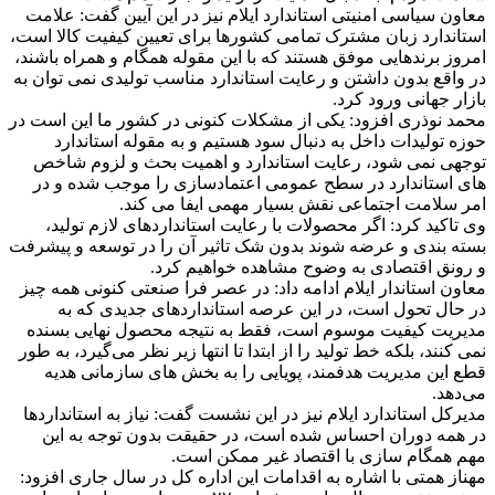
معاون سیاسی امنیتی استاندارد ایلام نیز در این آیین گفت: علامت
استاندارد زبان مشترک تمامی کشورها برای تعیین کیفیت کالا است،
امروز برندهایی موفق هستند که با این مقوله همگام و همراه باشند،
در واقع بدون داشتن و رعایت استاندارد مناسب تولیدی نمی توان به
بازار جهانی ورود کرد.
محمد نوذری افزود: یکی از مشکلات کنونی در کشور ما این است در
حوزه تولیدات داخل به دنبال سود هستیم و به مقوله استاندارد
توجهی نمی شود، رعایت استاندارد و اهمیت بحث و لزوم شاخص
های استاندارد در سطح عمومی اعتمادسازی را موجب شده و در
امر سلامت اجتماعی نقش بسیار مهمی ایفا می کند.
وی تاکید کرد: اگر محصولات با رعایت استانداردهای لازم تولید،
بسته بندی و عرضه شوند بدون شک تاثیر آن را در توسعه و پیشرفت
و رونق اقتصادی به وضوح مشاهده خواهیم کرد.
معاون استاندار ایلام ادامه داد: در عصر فرا صنعتی کنونی همه چیز
در حال تحول است، در این عرصه استانداردهای جدیدی که به
مدیریت کیفیت موسوم است، فقط به نتیجه محصول نهایی بسنده
نمی‌ کنند، بلکه خط تولید را از ابتدا تا انتها زیر نظر می‌گیرد، به طور
قطع این مدیریت هدفمند، پویایی را به بخش های سازمانی هدیه
می‌دهد.
مدیرکل استاندارد ایلام نیز در این نشست گفت: نیاز به استانداردها
در همه دوران احساس شده است، در حقیقت بدون توجه به این
مهم همگام سازی با اقتصاد غیر ممکن است.
مهناز همتی با اشاره به اقدامات این اداره کل در سال جاری افزود: