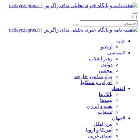
خانه
آرشیو
#سیاسی
رهبر انقلاب
دولت
مجلس
وزارت امور خارجه
احزاب و تشکلها
اقتصاد
بانک ها
بیمه‌ها
نفت و انرژی
تبلیغات
#جهان
بین الملل
آمریکا و اروپا
آسیای غربی