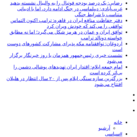
رضایی: یک درصد بودجه فوتبال را به والیبال نشسته بدهید
غریب‌آبادی: دیپلماسی در جنگ ادامه دارد، اما با ادبیاتی
متناسب با شرایط جنگی
دفتر حفاظت منافع ایران در قاهره: ترامپ اکنون التماس
توافقی را می‌کند که خودش ویران کرد
توافق ایران و عمان در هرمز شکل می‌گیرد؛ اما نه مطابق
خواسته دونالد ترامپ
اردوغان: توافقنامه مکه پذیرای مشارکت کشورهای دوست
است
نشست خبری رئیس‌جمهور همزمان با روز خبرنگار برگزار
می‌شود
امام جمعه ایلام: اقتدار ایران تهدیدهای پوشالی دشمن را
بی‌اثر کرده است
بزرگترین سازه سنگی ایلام پس از ۲۰ سال انتظار در هلیلان
افتتاح می‌شود
خانه
آرشیو
#سیاسی