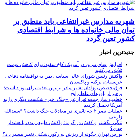
شهریه مدارس غیرانتفاعی باید منطبق بر
توان مالی خانواده ها و شرایط اقتصادی
کشور تعین گردد
جديدترين اخبار
افزایش بهای بنزین در آمریکا/ کاخ سفید: برای کاهش قیمت
تلاش می‌کنیم
واکنش رئیس شورای عالی سیاسی یمن به توافقنامه دفاعی
عربستان، ترکیه و پاکستان
فوق‌تخصص نوزادان: شیر مادر برترین تغذیه برای نوزاد است/
پرهیز از باورهای غلط رایج
خطیب نماز جمعه تهران:در «جنگ اخیر» شکست دیگری را به
آمریکا تحمیل کردیم
عملیات نصر ۲ چه تاثیری در معادلات جنگ داشت؟ *سعدالله
زارعی
تنگی انگشتر و کفش در گرما؛ واکنش طبیعی بدن یا هشدار
جدی؟
بورس تهران چگونه از ریزش به رکوردشکنی تغییر مسیر داد؟