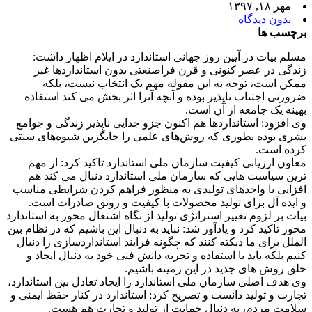
مهر ۱۸, ۱۳۹۷
بدون دیدگاه
برچسب ها
مسلم بیات در آیین روز جهانی استاندارد در ایلام اظهار داشت:
زندگی در عصر کنونی و قرن فراصنعتی بدون استانداردها غیر
ممکن است، توجه به این مقوله مهم یک انتخاب نیست، بلکه
ضرورتی اجتناب ناپذیر بوده و آنچه آنرا اثر بخش می کند استفاده
بهینه یک جامعه از آن است.
وی افزود: استانداردها هم اکنون جزو جدایی ناپذیر زندگی و جوامع
بشری بوده بطوری که روش‌های علمی را جایگزین شیوه‌های سنتی
کرده است.
معاون ارزیابی کیفیت سازمان ملی استاندارد تاکید کرد: از مهم
ترین سیاست هایی که سازمان ملی استاندارد دنبال می کند هم
افزایی با واحدهای تولیدی به منظور فراهم کردن شرایطی مناسب
و ایده آل برای تولید محصولات با کیفیت و رونق صادرات است.
بیات بر لزوم تغییر استراتژی تولید از نگاه اشتغال محور به استاندارد
محور تاکید کرد و یادآور شد: نباید به دنبال این باشیم که در نظام بین
الملل برای ما دیکته کنند که چگونه فرایند استانداردسازی را دنبال
کنیم بلکه باید با استفاده و تجربه دانش فنی خود به دنبال ایجاد و
خلق روش های جدید در این زمینه باشیم.
وی هدف اصلی سازمان ملی استاندارد را ایجاد تعادل بین استاندارد،
تجارت و تولید دانست و تصریح کرد: استاندارد در کنار حفظ ایمنی و
سلامت مردم، به دنبال حمایت از تولید و تجارت هم هست.