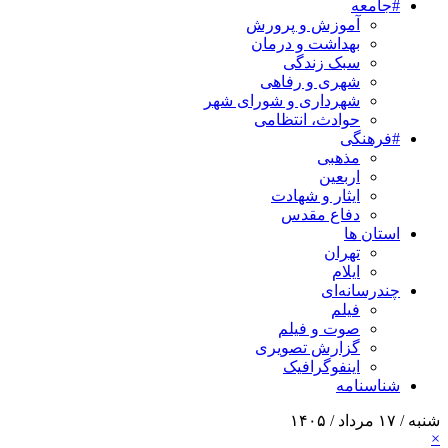
#جامعه
آموزش و پرورش
بهداشت و درمان
سبک زندگی
شهری و رفاهی
شهرداری و شورای شهر
حوادث، انتظامی
#فرهنگی
مذهبی
اربعین
ایثار و شهادت
دفاع مقدس
استان ها
تهران
ایلام
چندرسانه‌ای
فیلم
صوت و فیلم
گزارش تصویری
اینفوگرافیک
شناسنامه
شنبه / ۱۷ مرداد / ۱۴۰۵
×