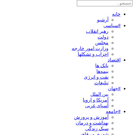
خانه
آرشیو
#سیاسی
رهبر انقلاب
دولت
مجلس
وزارت امور خارجه
احزاب و تشکلها
اقتصاد
بانک ها
بیمه‌ها
نفت و انرژی
تبلیغات
#جهان
بین الملل
آمریکا و اروپا
آسیای غربی
#جامعه
آموزش و پرورش
بهداشت و درمان
سبک زندگی
شهری و رفاهی