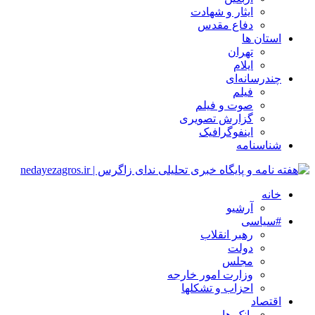
ایثار و شهادت
دفاع مقدس
استان ها
تهران
ایلام
چندرسانه‌ای
فیلم
صوت و فیلم
گزارش تصویری
اینفوگرافیک
شناسنامه
خانه
آرشیو
#سیاسی
رهبر انقلاب
دولت
مجلس
وزارت امور خارجه
احزاب و تشکلها
اقتصاد
بانک ها