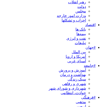
رهبر انقلاب
دولت
مجلس
وزارت امور خارجه
احزاب و تشکلها
اقتصاد
بانک ها
بیمه‌ها
نفت و انرژی
تبلیغات
#جهان
بین الملل
آمریکا و اروپا
آسیای غربی
#جامعه
آموزش و پرورش
بهداشت و درمان
سبک زندگی
شهری و رفاهی
شهرداری و شورای شهر
حوادث، انتظامی
#فرهنگی
مذهبی
اربعین