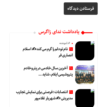
یادداشت ندای زاگرس
#دلنوشته
نام تو دلم را گرم می‌کند ✍️ اسلام
انصاری فر
آخرین سال خادمی در پتروخادم
پتروشیمی ایلام، شاید …
انتصابات؛ فرصتی برای نمایش تجارب
مدیریتی ✍ شهریار غلامپور