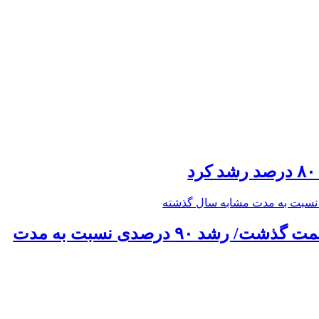
حق بیمه تولیدی بیمه ملت در چهار ماه نخست امسال از ۱۴.۵ همت گذشت/ رشد ۹۰ درصدی نسبت به مدت