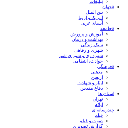
تبلیغات
#جهان
بین الملل
آمریکا و اروپا
آسیای غربی
#جامعه
آموزش و پرورش
بهداشت و درمان
سبک زندگی
شهری و رفاهی
شهرداری و شورای شهر
حوادث، انتظامی
#فرهنگی
مذهبی
اربعین
ایثار و شهادت
دفاع مقدس
استان ها
تهران
ایلام
چندرسانه‌ای
فیلم
صوت و فیلم
گزارش تصویری