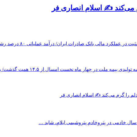
م می‌کند ✍️ اسلام انصاری فر
بت در عملکرد مالی بانک صادرات ایران/ درآمد عملیاتی ۸۰ درصد رشد کرد
دی بیمه ملت در چهار ماه نخست امسال از ۱۴.۵ همت گذشت/ رشد ۹۰ درصدی نسبت به مدت مشابه سال گذشته
دلم را گرم می‌کند ✍️ اسلام انصاری فر
سال خادمی در پتروخادم پتروشیمی ایلام، شاید …