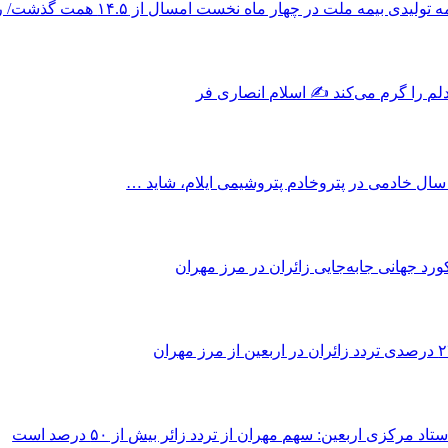
دی بیمه ملت در چهار ماه نخست امسال از ۱۴.۵ همت گذشت/ رشد ۹۰ درصدی نسبت به مدت مشابه سال گذشته
دلم را گرم می‌کند ✍️ اسلام انصاری فر
سال خادمی در پتروخادم پتروشیمی ایلام، شاید …
ورد جهانی جابه‌جایی زائران در مرز مهران
د مرکزی اربعین: سهم مهران از تردد زائر بیش از ۵۰ درصد است