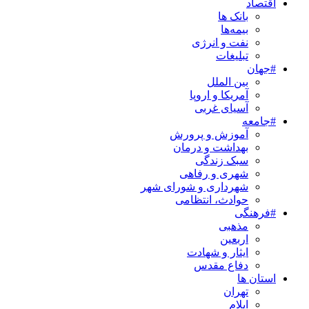
اقتصاد
بانک ها
بیمه‌ها
نفت و انرژی
تبلیغات
#جهان
بین الملل
آمریکا و اروپا
آسیای غربی
#جامعه
آموزش و پرورش
بهداشت و درمان
سبک زندگی
شهری و رفاهی
شهرداری و شورای شهر
حوادث، انتظامی
#فرهنگی
مذهبی
اربعین
ایثار و شهادت
دفاع مقدس
استان ها
تهران
ایلام