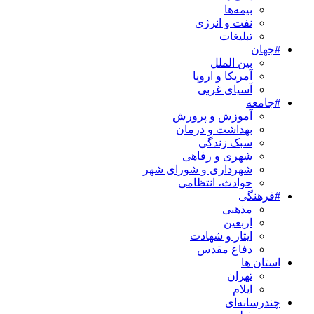
بیمه‌ها
نفت و انرژی
تبلیغات
#جهان
بین الملل
آمریکا و اروپا
آسیای غربی
#جامعه
آموزش و پرورش
بهداشت و درمان
سبک زندگی
شهری و رفاهی
شهرداری و شورای شهر
حوادث، انتظامی
#فرهنگی
مذهبی
اربعین
ایثار و شهادت
دفاع مقدس
استان ها
تهران
ایلام
چندرسانه‌ای