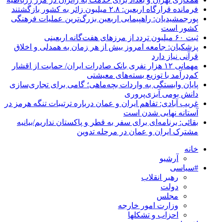
فرمانده قرارگاه اربعین: ۲.۸ میلیون زائر به کشور بازگشتند
پورجمشیدیان: راهپیمایی اربعین بزرگ‌ترین عملیات فرهنگی
کشور است
ثبت ۶۰ میلیون تردد از مرزهای هفت‌گانه اربعینی
پزشکیان: جامعه امروز بیش از هر زمان به همدلی و اخلاق
قرآنی نیاز دارد
مهمانی ۱۲ هزار نفری بانک صادرات ایران/ حمایت از اقشار
کم‌درآمد با توزیع بسته‌های معیشتی
پایان وابستگی به واردات بچه‌ماهی؛ گامی برای تجاری‌سازی
دانش بومی آبزی‌پروری
غریب آبادی: تفاهم ایران و عمان درباره ترتیبات تنگه هرمز در
آستانه نهایی شدن است
بقائی: برنامه‌ای برای سفر به قطر و پاکستان نداریم/بیانیه
مشترک ایران و عمان در مرحله تدوین
خانه
آرشیو
#سیاسی
رهبر انقلاب
دولت
مجلس
وزارت امور خارجه
احزاب و تشکلها