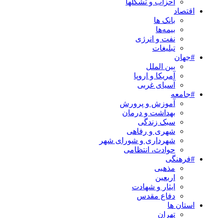
احزاب و تشکلها
اقتصاد
بانک ها
بیمه‌ها
نفت و انرژی
تبلیغات
#جهان
بین الملل
آمریکا و اروپا
آسیای غربی
#جامعه
آموزش و پرورش
بهداشت و درمان
سبک زندگی
شهری و رفاهی
شهرداری و شورای شهر
حوادث، انتظامی
#فرهنگی
مذهبی
اربعین
ایثار و شهادت
دفاع مقدس
استان ها
تهران