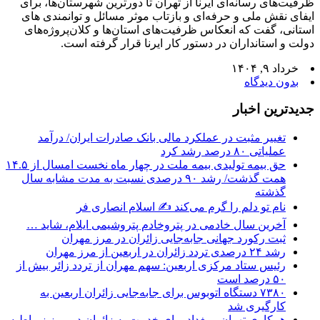
ظرفیت‌های رسانه‌ای ایرنا از تهران تا دورترین شهرستان‌ها، برای
ایفای نقش ملی و حرفه‌ای و بازتاب موثر مسائل و توانمندی های
استانی، گفت که انعکاس ظرفیت‌های استان‌ها و کلان‌پروژه‌های
دولت و استانداران در دستور کار ایرنا قرار گرفته است.
خرداد ۹, ۱۴۰۴
بدون دیدگاه
جديدترين اخبار
تغییر مثبت در عملکرد مالی بانک صادرات ایران/ درآمد
عملیاتی ۸۰ درصد رشد کرد
حق بیمه تولیدی بیمه ملت در چهار ماه نخست امسال از ۱۴.۵
همت گذشت/ رشد ۹۰ درصدی نسبت به مدت مشابه سال
گذشته
نام تو دلم را گرم می‌کند ✍️ اسلام انصاری فر
آخرین سال خادمی در پتروخادم پتروشیمی ایلام، شاید …
ثبت رکورد جهانی جابه‌جایی زائران در مرز مهران
رشد ۲۴ درصدی تردد زائران در اربعین از مرز مهران
رئیس ستاد مرکزی اربعین: سهم مهران از تردد زائر بیش از
۵۰ درصد است
۷۳۸۰ دستگاه اتوبوس برای جابه‌جایی زائران اربعین به‌
کارگیری شد
همکاری تهران و بغداد برای خدمت به زائران در مرز زرباطیه