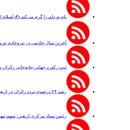
نام تو دلم را گرم می‌کند ✍️ اسلام 
آخرین سال خادمی در پتروخادم پترو
ثبت رکورد جهانی جابه‌جایی زائران 
رشد ۲۴ درصدی تردد زائران در اربعین از مرز مهران
رئیس ستاد مرکزی اربعین: سهم مهران از ترد