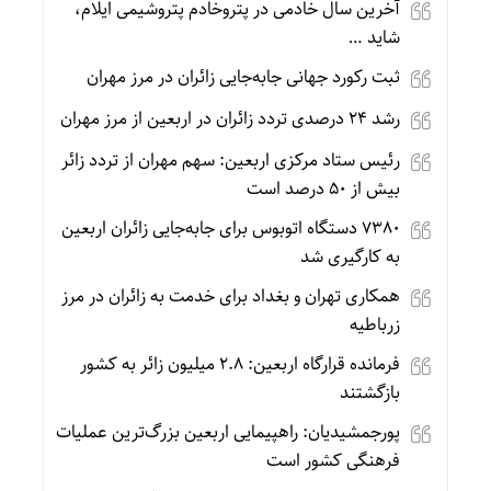
آخرین سال خادمی در پتروخادم پتروشیمی ایلام،
شاید …
ثبت رکورد جهانی جابه‌جایی زائران در مرز مهران
رشد ۲۴ درصدی تردد زائران در اربعین از مرز مهران
رئیس ستاد مرکزی اربعین: سهم مهران از تردد زائر
بیش از ۵۰ درصد است
۷۳۸۰ دستگاه اتوبوس برای جابه‌جایی زائران اربعین
به‌ کارگیری شد
همکاری تهران و بغداد برای خدمت به زائران در مرز
زرباطیه
فرمانده قرارگاه اربعین: ۲.۸ میلیون زائر به کشور
بازگشتند
پورجمشیدیان: راهپیمایی اربعین بزرگ‌ترین عملیات
فرهنگی کشور است