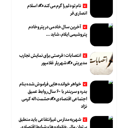
نام تو دلم را گرم می‌کند ✍️ اسلام
انصاری فر
آخرین سال خادمی در پتروخادم
پتروشیمی ایلام، شاید …
انتصابات؛ فرصتی برای نمایش تجارب
مدیریتی ✍ شهریار غلامپور
خواهر خوانده هایی فراموش شده بنام
بدره و سربندر با ۶۰ سال روابط عمیق
اجتماعی اقتصادی ✍حشمت اله کرمی
نژاد
شهریه مدارس غیرانتفاعی باید منطبق
بر توان مالی خانواده ها و شرایط اقتصادی