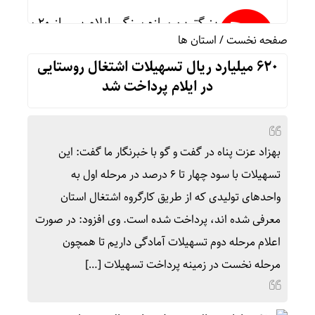
بزرگترین سازه سنگی ایلام پس از ۲۰ سال انتظار در هلیلان افتتاح می‌شود
صفحه نخست
/
استان ها
۶۲۰ میلیارد ریال تسهیلات اشتغال روستایی
مهران همچنان پرترددترین مرز اربعینی کشور
در ایلام پرداخت شد
تغییر مثبت در عملکرد مالی بانک صادرات ایران/ درآمد ع
بهزاد عزت پناه در گفت و گو با خبرنگار ما گفت: این
تسهیلات با سود چهار تا ۶ درصد در مرحله اول به
حق بیمه تولیدی بیمه ملت در چهار ماه نخست امسال از ۱۴.۵ همت گذشت/ رشد ۹۰ درصدی نسبت 
واحدهای تولیدی که از طریق کارگروه اشتغال استان
معرفی شده اند، پرداخت شده است. وی افزود: در صورت
اعلام مرحله دوم تسهیلات آمادگی داریم تا همچون
نام تو دلم را گرم می‌کند ✍️ اسلام انصاری فر
مرحله نخست در زمینه پرداخت تسهیلات […]
آخرین سال خادمی در پتروخادم پتروشیمی ای