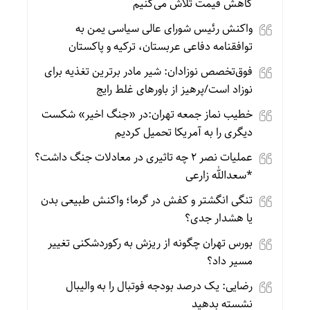
کاهش قیمت تلاش می‌کنیم
واکنش رئیس شورای عالی سیاسی یمن به
توافقنامه دفاعی عربستان، ترکیه و پاکستان
فوق‌تخصص نوزادان: شیر مادر برترین تغذیه برای
نوزاد است/پرهیز از باورهای غلط رایج
خطیب نماز جمعه تهران:در «جنگ اخیر» شکست
دیگری را به آمریکا تحمیل کردیم
عملیات نصر ۲ چه تاثیری در معادلات جنگ داشت؟
*سعدالله زارعی
تنگی انگشتر و کفش در گرما؛ واکنش طبیعی بدن
یا هشدار جدی؟
بورس تهران چگونه از ریزش به رکوردشکنی تغییر
مسیر داد؟
رضایی: یک درصد بودجه فوتبال را به والیبال
نشسته بدهید