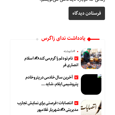
یادداشت ندای زاگرس
#دلنوشته
نام تو دلم را گرم می‌کند ✍️ اسلام
انصاری فر
آخرین سال خادمی در پتروخادم
پتروشیمی ایلام، شاید …
انتصابات؛ فرصتی برای نمایش تجارب
مدیریتی ✍ شهریار غلامپور