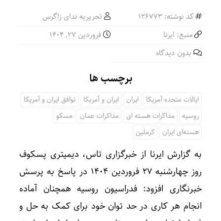
کد نوشته: 126773
تحریریه ندای زاگرس
منبع: ایرنا
فروردین ۲۷, ۱۴۰۴
بدون دیدگاه
برچسب ها
ایالات متحده آمریکا
ایران
ایران و آمریکا
توافق ایران و آمریکا
روسیه
مذاكرات هسته ای
مذاکرات عمان
مسکو
هسته‌ای ایران
کرملین
به گزارش ایرنا از خبرگزاری تاس،‌ دیمیتری پسکوف
روز چهارشنبه ۲۷ فروردین ۱۴۰۴ در پاسخ به پرسش
خبرنگاری افزود: فدراسیون روسیه همچنان آماده
انجام هر کاری در حد توان خود برای کمک به حل و