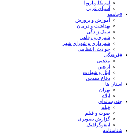
آمریکا و اروپا
آسیای غربی
#جامعه
آموزش و پرورش
بهداشت و درمان
سبک زندگی
شهری و رفاهی
شهرداری و شورای شهر
حوادث، انتظامی
#فرهنگی
مذهبی
اربعین
ایثار و شهادت
دفاع مقدس
استان ها
تهران
ایلام
چندرسانه‌ای
فیلم
صوت و فیلم
گزارش تصویری
اینفوگرافیک
شناسنامه