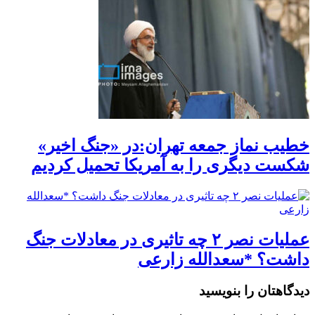
خطیب نماز جمعه تهران:در «جنگ اخیر»
شکست دیگری را به آمریکا تحمیل کردیم
عملیات نصر ۲ چه تاثیری در معادلات جنگ
داشت؟ *سعدالله زارعی
دیدگاهتان را بنویسید