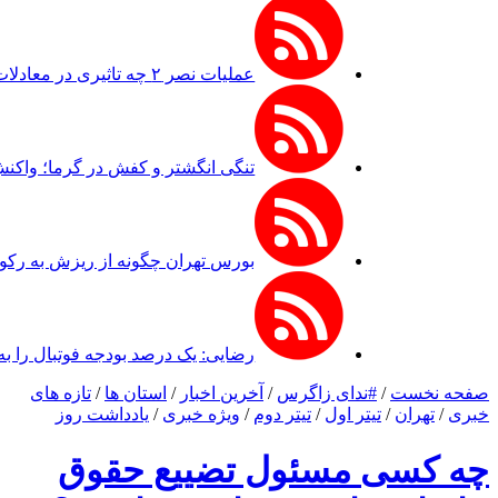
عملیات نصر ۲ چه تاثیری در معادلات جنگ داشت؟ *سعدالله زارعی
تنگی انگشتر و کفش در گرما؛ واکن
بورس تهران چگونه از ریزش به رکو
رضایی: یک درصد بودجه فوتبال را به 
صفحه نخست
/
#ندای زاگرس
/
آخرین اخبار
/
استان ها
/
تازه های
خبری
/
تهران
/
تیتر اول
/
تیتر دوم
/
ویژه خبری
/
یادداشت روز
چه کسی مسئول تضییع حقوق