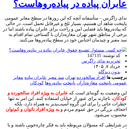
عابران پیاده در پیاده‌روهاست؟
ندای زاگرس – متأسفانه آنچه که این روزها در سطح معابر عمومی
پایتخت شاهد آن هستیم، بسیار تلخ و غیرقابل تحمل است. در حالی
که پیاده‌روها باید فضایی امن و راحت برای عابران پیاده باشند اما در
برخی از مناطق شهر تهران مغازه‌داران با گستاخی تمام اقدام به
سد معبر و چیدمان اجناس خود در سطح پیاده‌روها می‌کنند.
کد نوشته: 147135
تحریریه ندای زاگرس
خرداد ۷, ۱۴۰۵
بدون دیدگاه
برچسب ها
افراد سالخورده
تهران
سد معبر
عابران پیاده
معابر
عمومی پایتخت
مغازه‌داران
پایتخت
پیاده‌روها
کودکان
این وضعیت به گونه‌ای است که
عابران به ویژه افراد سالخورده و
کودکان،
ناچارند برای عبور از خیابان استفاده کنند. این امر نه تنها
خطرات جانی را برای این گروه‌ آسیب‌پذیر به همراه دارد، بلکه
اجحاف بزرگی در حق عموم مردم و
به ویژه افراد ناتوان و کم‌توان
محسوب می‌شود.
در شرایطی که مسؤلان مربوطه باید به فکر چاره‌جویی باشند و با