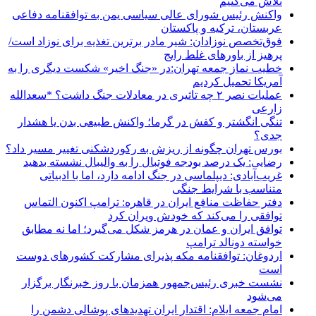
تلاش می‌کنیم
واکنش رئیس شورای عالی سیاسی یمن به توافقنامه دفاعی
عربستان، ترکیه و پاکستان
فوق‌تخصص نوزادان: شیر مادر برترین تغذیه برای نوزاد است/
پرهیز از باورهای غلط رایج
خطیب نماز جمعه تهران:در «جنگ اخیر» شکست دیگری را به
آمریکا تحمیل کردیم
عملیات نصر ۲ چه تاثیری در معادلات جنگ داشت؟ *سعدالله
زارعی
تنگی انگشتر و کفش در گرما؛ واکنش طبیعی بدن یا هشدار
جدی؟
بورس تهران چگونه از ریزش به رکوردشکنی تغییر مسیر داد؟
رضایی: یک درصد بودجه فوتبال را به والیبال نشسته بدهید
غریب‌آبادی: دیپلماسی در جنگ ادامه دارد، اما با ادبیاتی
متناسب با شرایط جنگی
دفتر حفاظت منافع ایران در قاهره: ترامپ اکنون التماس
توافقی را می‌کند که خودش ویران کرد
توافق ایران و عمان در هرمز شکل می‌گیرد؛ اما نه مطابق
خواسته دونالد ترامپ
اردوغان: توافقنامه مکه پذیرای مشارکت کشورهای دوست
است
نشست خبری رئیس‌جمهور همزمان با روز خبرنگار برگزار
می‌شود
امام جمعه ایلام: اقتدار ایران تهدیدهای پوشالی دشمن را