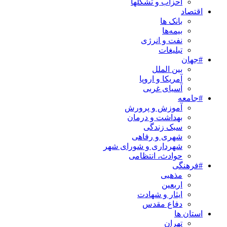
احزاب و تشکلها
اقتصاد
بانک ها
بیمه‌ها
نفت و انرژی
تبلیغات
#جهان
بین الملل
آمریکا و اروپا
آسیای غربی
#جامعه
آموزش و پرورش
بهداشت و درمان
سبک زندگی
شهری و رفاهی
شهرداری و شورای شهر
حوادث، انتظامی
#فرهنگی
مذهبی
اربعین
ایثار و شهادت
دفاع مقدس
استان ها
تهران