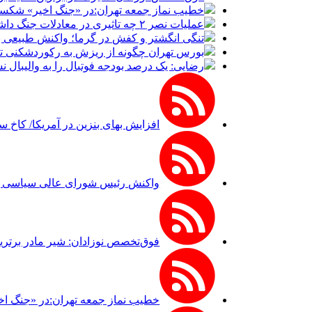
خطیب نماز جمعه تهران:در «جنگ اخیر» شکست 
عملیات نصر ۲ چه تاثیری در معادلات جنگ داشت؟ *سعدالله زارعی
تنگی انگشتر و کفش در گرما؛ واکنش طبیعی ب
بورس تهران چگونه از ریزش به رکوردشکنی تغ
رضایی: یک درصد بودجه فوتبال را به والیبال ن
افزایش بهای بنزین در آمریکا/ کاخ 
واکنش رئیس شورای عالی سیاسی یمن
فوق‌تخصص نوزادان: شیر مادر برترین
خطیب نماز جمعه تهران:در «جنگ اخ