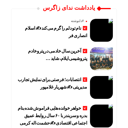
یادداشت ندای زاگرس
#دلنوشته
نام تو دلم را گرم می‌کند ✍️ اسلام
انصاری فر
آخرین سال خادمی در پتروخادم
پتروشیمی ایلام، شاید …
انتصابات؛ فرصتی برای نمایش تجارب
مدیریتی ✍ شهریار غلامپور
خواهر خوانده هایی فراموش شده بنام
بدره و سربندر با ۶۰ سال روابط عمیق
اجتماعی اقتصادی ✍حشمت اله کرمی