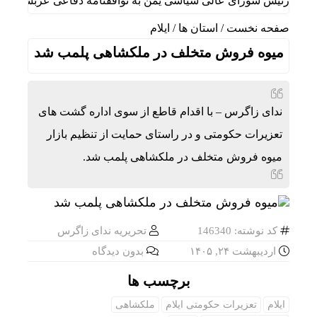
 رئیس شورای عالی سیاسی یمن به توافقنامه دفاعی عربستان، ترکیه
صفحه نخست
/
استان ها
/
ایلام
میوه فروش متخلف در ملکشاهی پلمب شد
ندای زاگرس – با اقدام قاطع از سوی اداره گشت های
تعزیرات حکومتی و در راستای حمایت از تنظیم بازار
میوه فروش متخلف در ملکشاهی پلمب شد.
کد نوشته: 146340
تحریریه ندای زاگرس
اردیبهشت ۲۴, ۱۴۰۵
بدون دیدگاه
برچسب ها
ایلام
تعزیرات حکومتی ایلام
ملکشاهی