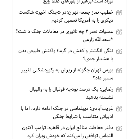
نوزاد است/پرهیز از باورهای غلط رایج
خطیب نماز جمعه تهران:در «جنگ اخیر» شکست
دیگری را به آمریکا تحمیل کردیم
عملیات نصر ۲ چه تاثیری در معادلات جنگ داشت؟
*سعدالله زارعی
تنگی انگشتر و کفش در گرما؛ واکنش طبیعی بدن
یا هشدار جدی؟
بورس تهران چگونه از ریزش به رکوردشکنی تغییر
مسیر داد؟
رضایی: یک درصد بودجه فوتبال را به والیبال
نشسته بدهید
غریب‌آبادی: دیپلماسی در جنگ ادامه دارد، اما با
ادبیاتی متناسب با شرایط جنگی
دفتر حفاظت منافع ایران در قاهره: ترامپ اکنون
التماس توافقی را می‌کند که خودش ویران کرد