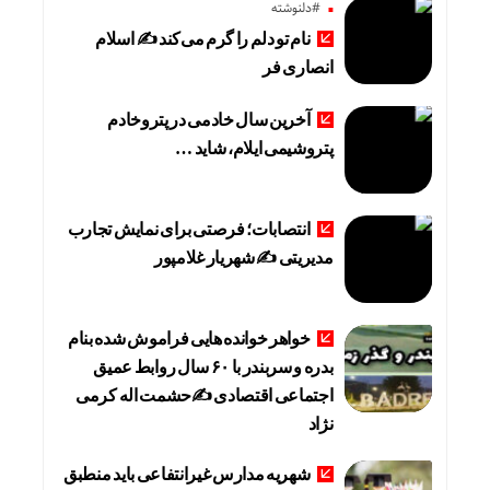
#دلنوشته
نام تو دلم را گرم می‌کند ✍️ اسلام
انصاری فر
آخرین سال خادمی در پتروخادم
پتروشیمی ایلام، شاید …
انتصابات؛ فرصتی برای نمایش تجارب
مدیریتی ✍ شهریار غلامپور
خواهر خوانده هایی فراموش شده بنام
بدره و سربندر با ۶۰ سال روابط عمیق
اجتماعی اقتصادی ✍حشمت اله کرمی
نژاد
شهریه مدارس غیرانتفاعی باید منطبق