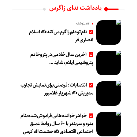
یادداشت ندای زاگرس
#دلنوشته
نام تو دلم را گرم می‌کند ✍️ اسلام
انصاری فر
آخرین سال خادمی در پتروخادم
پتروشیمی ایلام، شاید …
انتصابات؛ فرصتی برای نمایش تجارب
مدیریتی ✍ شهریار غلامپور
خواهر خوانده هایی فراموش شده بنام
بدره و سربندر با ۶۰ سال روابط عمیق
اجتماعی اقتصادی ✍حشمت اله کرمی