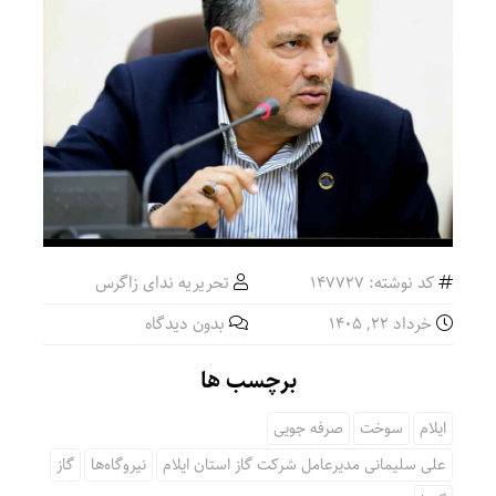
کد نوشته: 147727
تحریریه ندای زاگرس
خرداد ۲۲, ۱۴۰۵
بدون دیدگاه
برچسب ها
ایلام
سوخت
صرفه جویی
علی سلیمانی مدیرعامل شرکت گاز استان ایلام
نیروگاه‌ها
گاز