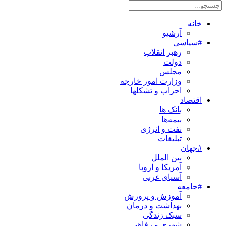
خانه
آرشیو
#سیاسی
رهبر انقلاب
دولت
مجلس
وزارت امور خارجه
احزاب و تشکلها
اقتصاد
بانک ها
بیمه‌ها
نفت و انرژی
تبلیغات
#جهان
بین الملل
آمریکا و اروپا
آسیای غربی
#جامعه
آموزش و پرورش
بهداشت و درمان
سبک زندگی
شهری و رفاهی