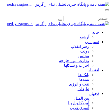
خانه
آرشیو
#سیاسی
رهبر انقلاب
دولت
مجلس
وزارت امور خارجه
احزاب و تشکلها
اقتصاد
بانک ها
بیمه‌ها
نفت و انرژی
تبلیغات
#جهان
بین الملل
آمریکا و اروپا
آسیای غربی