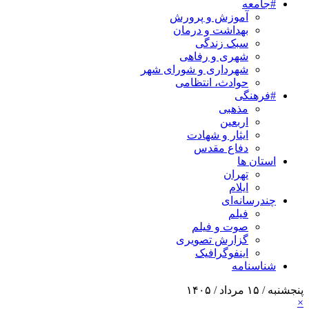
#جامعه
آموزش و پرورش
بهداشت و درمان
سبک زندگی
شهری و رفاهی
شهرداری و شورای شهر
حوادث، انتظامی
#فرهنگی
مذهبی
اربعین
ایثار و شهادت
دفاع مقدس
استان ها
تهران
ایلام
چندرسانه‌ای
فیلم
صوت و فیلم
گزارش تصویری
اینفوگرافیک
شناسنامه
پنجشنبه / ۱۵ مرداد / ۱۴۰۵
×