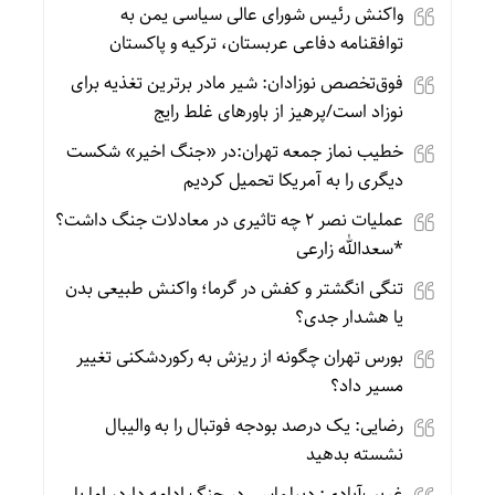
واکنش رئیس شورای عالی سیاسی یمن به
توافقنامه دفاعی عربستان، ترکیه و پاکستان
فوق‌تخصص نوزادان: شیر مادر برترین تغذیه برای
نوزاد است/پرهیز از باورهای غلط رایج
خطیب نماز جمعه تهران:در «جنگ اخیر» شکست
دیگری را به آمریکا تحمیل کردیم
عملیات نصر ۲ چه تاثیری در معادلات جنگ داشت؟
*سعدالله زارعی
تنگی انگشتر و کفش در گرما؛ واکنش طبیعی بدن
یا هشدار جدی؟
بورس تهران چگونه از ریزش به رکوردشکنی تغییر
مسیر داد؟
رضایی: یک درصد بودجه فوتبال را به والیبال
نشسته بدهید
غریب‌آبادی: دیپلماسی در جنگ ادامه دارد، اما با