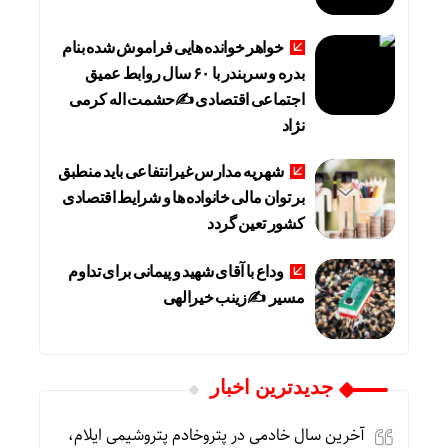
خواهر خوانده هایی فراموش شده بنام
بدره و سربندر با ۶۰ سال روابط عمیق
اجتماعی اقتصادی ✍حشمت اله کرمی
نژاد
شهریه مدارس غیرانتفاعی باید منطبق
بر توان مالی خانواده ها و شرایط اقتصادی
کشور تعین گردد
وداع با آقای شهید و پیمانی برای تداوم
مسیر ✍زینب خیرالهی
جديدترين اخبار
آخرین سال خادمی در پتروخادم پتروشیمی ایلام،