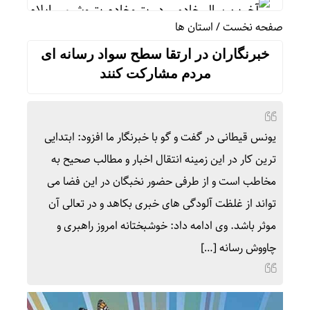
آخرین سال خادمی در پتروخادم پتروشیمی ایلام، شاید
صفحه نخست
/
استان ها
ثبت رکورد جهانی جابه‌جایی زائران در مرز مهران
خبرنگاران در ارتقا سطح سواد رسانه ای
رشد ۲۴ درصدی تردد زائران در اربعین از مرز مهران
مردم مشارکت کنند
رئیس ستاد مرکزی اربعین: سهم مهران از تردد زائر بیش از ۵۰ درص
۷۳۸۰ دستگاه اتوبوس برای جابه‌جایی زائران اربعین به‌ کارگیری شد
یونس قیطانی در گفت و گو با خبرنگار ما افزود: ابتدایی
همکاری تهران و بغداد برای خدمت به زائران در مرز زرب
ترین کار در این زمینه انتقال اخبار و مطالب صحیح به
فرمانده قرارگاه اربعین: ۲.۸ میلیون زائر به کشور بازگشتند
مخاطب است و از طرفی حضور نخبگان در این فضا می
پورجمشیدیان: راهپیمایی اربعین بزرگ‌ترین عملیات 
تواند از غلظت آلودگی های خبری بکاهد و در تعالی آن
موثر باشد. وی ادامه داد: خوشبختانه امروز راهبری و
چاووش رسانه […]